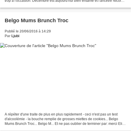
trop à l'occasion. Décembre est aujourd'hui bien entamé et l'ancêtre Nicolas
est reparti, vanné, sur...
Belgo Mums Brunch Troc
Publié le 20/06/2016 à 14:29
Par
Ljubi
A répéter d'une traite de plus en plus rapidement - ceci n'est pas un test
d'alcoolémie - la bouche remplie de grosses miettes de cookies... Belgo
Mums Brunch Troc... Belgo M... Et ne pas oublier de terminer par: merci Elisa
, Alex , Camille et Ana !...