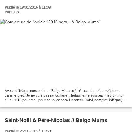
Publié le 19/01/2016 à 11:09
Par
Ljubi
Avec ce thème, mes copines Belgo Mums m'enfoncent quelques épines
dans le pied! Je ne suis pas rancunière... hélas, je ne suis pas médium non
plus. 2016 pour moi, pour nous, ce sera l'Inconnu. Total, complet, intégral,
absolu. De 5 + extra poilu et aboyant,...
Saint-Noël & Père-Nicolas // Belgo Mums
Publié le 25/11/2015 à 15:53