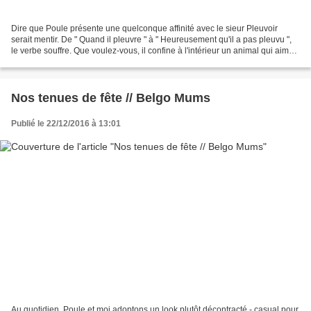
Dire que Poule présente une quelconque affinité avec le sieur Pleuvoir
serait mentir. De " Quand il pleuvre " à " Heureusement qu'il a pas pleuvu ",
le verbe souffre. Que voulez-vous, il confine à l'intérieur un animal qui aime
s'ébrouer au grand air,...
Nos tenues de fête // Belgo Mums
Publié le 22/12/2016 à 13:01
Au quotidien, Poule et moi adoptons un look plutôt décontracté - casual pour