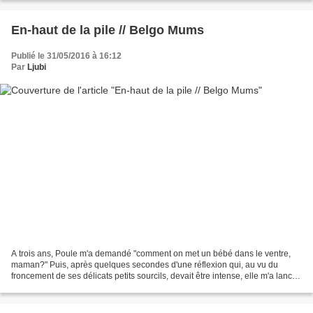
En-haut de la pile // Belgo Mums
Publié le 31/05/2016 à 16:12
Par
Ljubi
A trois ans, Poule m'a demandé "comment on met un bébé dans le ventre,
maman?" Puis, après quelques secondes d'une réflexion qui, au vu du
froncement de ses délicats petits sourcils, devait être intense, elle m'a lancé,
très enthousiaste "et moi, j'ai...