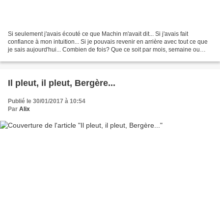
Si seulement j'avais écouté ce que Machin m'avait dit... Si j'avais fait
confiance à mon intuition... Si je pouvais revenir en arrière avec tout ce que
je sais aujourd'hui... Combien de fois? Que ce soit par mois, semaine ou
jour, combien de fois ne se...
Il pleut, il pleut, Bergère...
Publié le 30/01/2017 à 10:54
Par
Alix