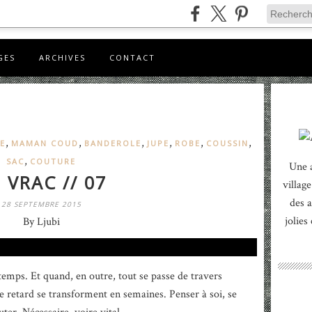
GES
ARCHIVES
CONTACT
,
,
,
,
,
,
E
MAMAN COUD
BANDEROLE
JUPE
ROBE
COUSSIN
,
SAC
COUTURE
Une 
 VRAC // 07
village
des a
28 SEPTEMBRE 2015
jolies
By Ljubi
temps. Et quand, en outre, tout se passe de travers
 retard se transforment en semaines. Penser à soi, se