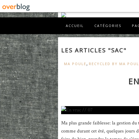
ACCUEIL
CATÉGORIES
PA
LES ARTICLES "SAC"
,
MA POULE
RECYCLED BY MA POUL
EN
Ma plus grande faiblesse: la gestion du 
comme durant cet été, quelques jours de