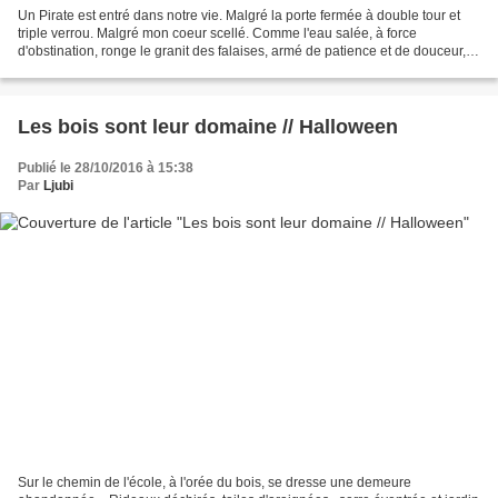
Un Pirate est entré dans notre vie. Malgré la porte fermée à double tour et
triple verrou. Malgré mon coeur scellé. Comme l'eau salée, à force
d'obstination, ronge le granit des falaises, armé de patience et de douceur, il
a creusé son trou. Tout d'amour...
Les bois sont leur domaine // Halloween
Publié le 28/10/2016 à 15:38
Par
Ljubi
Sur le chemin de l'école, à l'orée du bois, se dresse une demeure