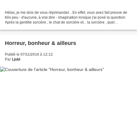
Hélas, je me dois de vous réprimander... En effet, vous avez fait preuve de
très peu - d'aucune, à vrai dire - imagination lorsque j'ai posé la question:
Après la gentille sorcière , le chat de sorcière et... la sorcière , quel
déguisement Thaïs portera-t'elle...
Horreur, bonheur & ailleurs
Publié le 07/11/2016 à 12:12
Par
Ljubi