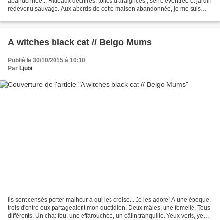
abandonnée... Rideaux déchirés, toiles d'araignées , serre éventrée et jardin
redevenu sauvage. Aux abords de cette maison abandonnée, je me suis
promenée... Cornebleu! J'eus mieux fait...
A witches black cat // Belgo Mums
Publié le 30/10/2015 à 10:10
Par
Ljubi
Ils sont censés porter malheur à qui les croise... Je les adore! A une époque,
trois d'entre eux partageaient mon quotidien. Deux mâles, une femelle. Tous
différents. Un chat-fou, une effarouchée, un câlin tranquille. Yeux verts, yeux