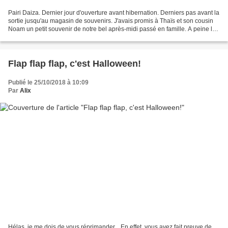
Pairi Daiza. Dernier jour d'ouverture avant hibernation. Derniers pas avant la
sortie jusqu'au magasin de souvenirs. J'avais promis à Thaïs et son cousin
Noam un petit souvenir de notre bel après-midi passé en famille. A peine le
seuil de la boutique...
Flap flap flap, c'est Halloween!
Publié le 25/10/2018 à 10:09
Par
Alix
Hélas, je me dois de vous réprimander... En effet, vous avez fait preuve de