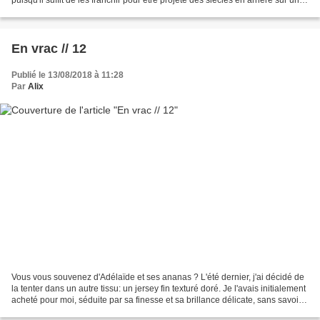
période s'étendant du 9ème...
En vrac // 12
Publié le 13/08/2018 à 11:28
Par
Alix
Vous vous souvenez d'Adélaïde et ses ananas ? L'été dernier, j'ai décidé de
la tenter dans un autre tissu: un jersey fin texturé doré. Je l'avais initialement
acheté pour moi, séduite par sa finesse et sa brillance délicate, sans savoir
exactement à quel...