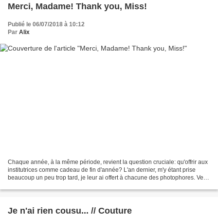
Merci, Madame! Thank you, Miss!
Publié le 06/07/2018 à 10:12
Par
Alix
Chaque année, à la même période, revient la question cruciale: qu'offrir aux
institutrices comme cadeau de fin d'année? L'an dernier, m'y étant prise
beaucoup un peu trop tard, je leur ai offert à chacune des photophores. Verts
pour celle qui aimait le...
Je n'ai rien cousu... // Couture