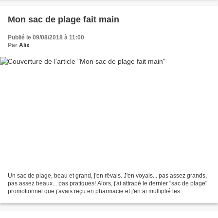
Mon sac de plage fait main
Publié le 09/08/2018 à 11:00
Par
Alix
Un sac de plage, beau et grand, j'en rêvais. J'en voyais... pas assez grands,
pas assez beaux... pas pratiques! Alors, j'ai attrapé le dernier "sac de plage"
promotionnel que j'avais reçu en pharmacie et j'en ai multiplié les
dimensions par 1,5. Plus...