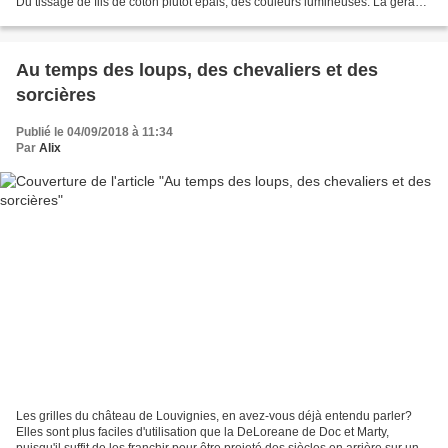
Du tissage de fils de coton plutôt épais, des couleurs lumineuses. La gérante
m'a fait remarqué...
Au temps des loups, des chevaliers et des
sorcières
Publié le 04/09/2018 à 11:34
Par
Alix
Les grilles du château de Louvignies, en avez-vous déjà entendu parler?
Elles sont plus faciles d'utilisation que la DeLoreane de Doc et Marty,
puisqu'il suffit de les franchir pour être projeté des siècles en arrière sur une