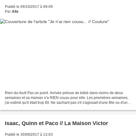
Publié le 09/10/2017 à 09:09
Par
Alix
Rien-du-tout! Pas un point. Arrivée prévue de bébé dans moins de deux
semaines et sa maman n'a RIEN cousu pour elle. Les premières semaines,
j'ai estimé qu'il était trop tôt. Ne sachant pas s'il s'agissait d'une fille ou d'un
garçon, j'ai remis à plus...
Isaac, Quinn et Paco // La Maison Victor
Publié le 30/08/2017 à 13:03