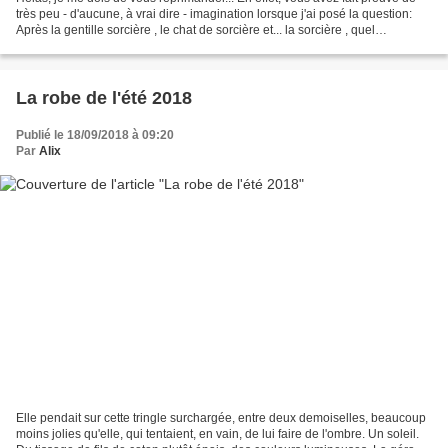
très peu - d'aucune, à vrai dire - imagination lorsque j'ai posé la question:
Après la gentille sorcière , le chat de sorcière et... la sorcière , quel
déguisement Thaïs portera-t'elle...
La robe de l'été 2018
Publié le 18/09/2018 à 09:20
Par
Alix
Elle pendait sur cette tringle surchargée, entre deux demoiselles, beaucoup
moins jolies qu'elle, qui tentaient, en vain, de lui faire de l'ombre. Un soleil.