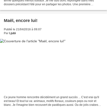
terme quelques menus travaux. Je me suis donc replongée dans mes
dossiers précédant l'été pour en partager les photos. Une première
nouveauté: le snood au tricot doublé...
Maël, encore lui!
Publié le 21/04/2016 à 09:07
Par
Ljubi
Ce jeune homme rencontre décidément un grand succès ... C'est vrai qu'il
est beau! Et tout lui va: animaux, motifs floraux, couleurs peps ou noir et
blanc. Je l'imagine bien recouvert de pastèques aussi. Ou de jolis crabes