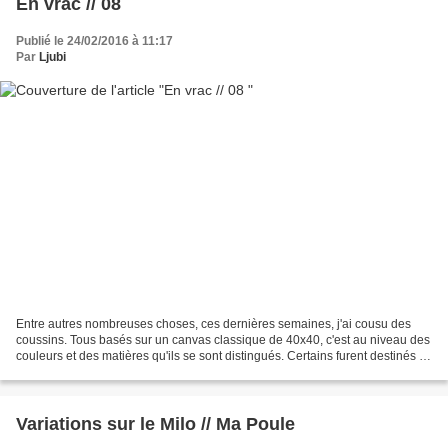
En vrac // 08
Publié le 24/02/2016 à 11:17
Par
Ljubi
Entre autres nombreuses choses, ces dernières semaines, j'ai cousu des
coussins. Tous basés sur un canvas classique de 40x40, c'est au niveau des
couleurs et des matières qu'ils se sont distingués. Certains furent destinés à
embellir un canapé, d'autres...
Variations sur le Milo // Ma Poule