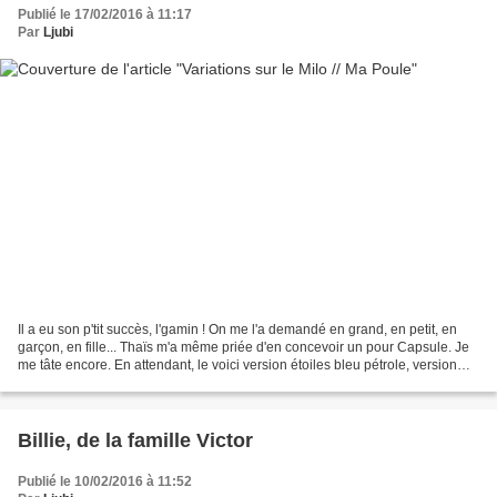
Publié le 17/02/2016 à 11:17
Par
Ljubi
Il a eu son p'tit succès, l'gamin ! On me l'a demandé en grand, en petit, en
garçon, en fille... Thaïs m'a même priée d'en concevoir un pour Capsule. Je
me tâte encore. En attendant, le voici version étoiles bleu pétrole, version
manches roses et version...
Billie, de la famille Victor
Publié le 10/02/2016 à 11:52