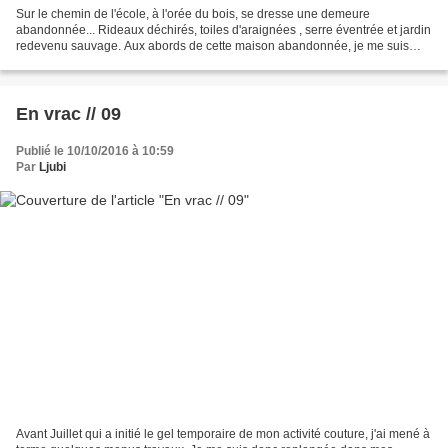
Sur le chemin de l'école, à l'orée du bois, se dresse une demeure
abandonnée... Rideaux déchirés, toiles d'araignées , serre éventrée et jardin
redevenu sauvage. Aux abords de cette maison abandonnée, je me suis
promenée... Cornebleu! J'eus mieux fait...
En vrac // 09
Publié le 10/10/2016 à 10:59
Par
Ljubi
Avant Juillet qui a initié le gel temporaire de mon activité couture, j'ai mené à