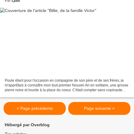
Par
Ljubi
Poule étant pour l'occasion en compagnie de son père et de ses frères, je
m'apprêtais à connaître mon tout premier Nouvel-An en solitaire, une grosse
pierre noire et lourde à la place du coeur. C'était compter sans copinaute
Maud pour qui ce scénario...
< Page précédente
Page suivante >
Hébergé par Overblog