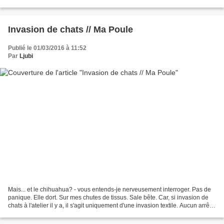
roses. Voire de tortues... Ou...
Invasion de chats // Ma Poule
Publié le 01/03/2016 à 11:52
Par
Ljubi
Mais... et le chihuahua? - vous entends-je nerveusement interroger. Pas de
panique. Elle dort. Sur mes chutes de tissus. Sale bête. Car, si invasion de
chats à l'atelier il y a, il s'agit uniquement d'une invasion textile. Aucun arrêt
cardiaque programmé...