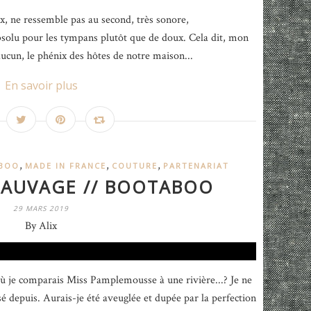
, ne ressemble pas au second, très sonore,
olu pour les tympans plutôt que de doux. Cela dit, mon
cun, le phénix des hôtes de notre maison...
En savoir plus
,
,
,
BOO
MADE IN FRANCE
COUTURE
PARTENARIAT
 SAUVAGE // BOOTABOO
29 MARS 2019
By Alix
 je comparais Miss Pamplemousse à une rivière...? Je ne
é depuis. Aurais-je été aveuglée et dupée par la perfection