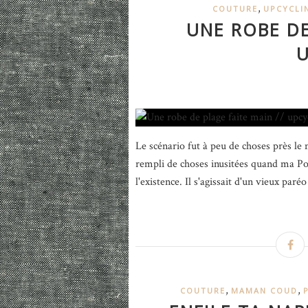
,
COUTURE
UPCYCLI
UNE ROBE DE
U
Le scénario fut à peu de choses près le
rempli de choses inusitées quand ma Pou
l'existence. Il s'agissait d'un vieux paréo
,
,
COUTURE
MAMAN COUD