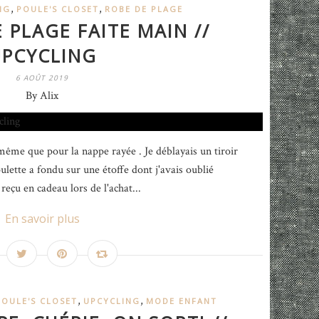
,
,
NG
POULE'S CLOSET
ROBE DE PLAGE
 PLAGE FAITE MAIN //
PCYCLING
6 AOÛT 2019
By Alix
 même que pour la nappe rayée . Je déblayais un tiroir
lette a fondu sur une étoffe dont j'avais oublié
 reçu en cadeau lors de l'achat...
En savoir plus
,
,
POULE'S CLOSET
UPCYCLING
MODE ENFANT