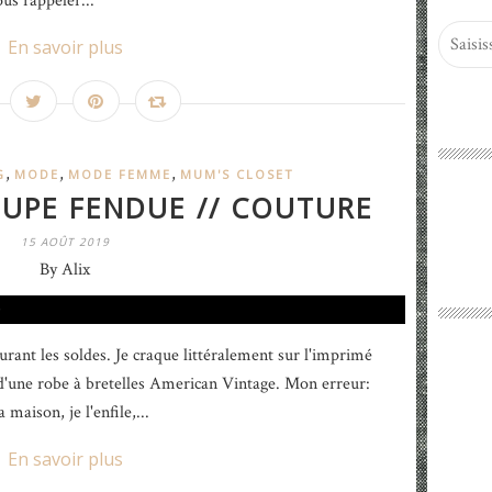
ous rappeler...
En savoir plus
,
,
,
G
MODE
MODE FEMME
MUM'S CLOSET
JUPE FENDUE // COUTURE
15 AOÛT 2019
By Alix
urant les soldes. Je craque littéralement sur l'imprimé
e d'une robe à bretelles American Vintage. Mon erreur:
 maison, je l'enfile,...
En savoir plus