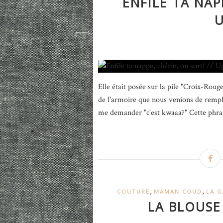
ENFILE TA NAP
U
Elle était posée sur la pile "Croix-Rouge
de l'armoire que nous venions de rempla
me demander "c'est kwaaa?" Cette phras
,
,
COUTURE
MAMAN COUD
LA G
LA BLOUSE 