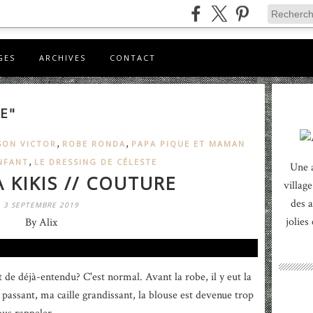
GES
ARCHIVES
CONTACT
E"
,
,
SON VICTOR
ROBE RONDA
PAPA PIQUE ET MAMAN
,
NFANT
LE DRESSING DE CÉLESTE
Une 
 KIKIS // COUTURE
village
des a
3 SEPTEMBRE 2019
jolies
By Alix
t de déjà-entendu? C'est normal. Avant la robe, il y eut la
s passant, ma caille grandissant, la blouse est devenue trop