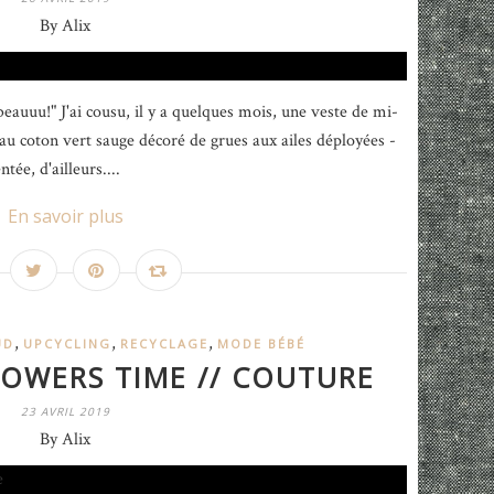
By Alix
 beauuu!" J'ai cousu, il y a quelques mois, une veste de mi-
u coton vert sauge décoré de grues aux ailes déployées -
tée, d'ailleurs....
En savoir plus
,
,
,
UD
UPCYCLING
RECYCLAGE
MODE BÉBÉ
LOWERS TIME // COUTURE
23 AVRIL 2019
By Alix