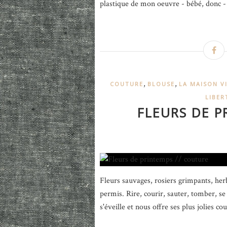
plastique de mon oeuvre - bébé, donc - 
,
,
COUTURE
BLOUSE
LA MAISON V
LIBER
FLEURS DE P
Fleurs sauvages, rosiers grimpants, herb
permis. Rire, courir, sauter, tomber, s
s'éveille et nous offre ses plus jolies cou