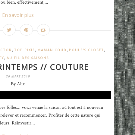
ou bien, effectivement,...
En savoir plus
,
,
,
,
ICTOR
TOP PIXIE
MAMAN COUD
POULE'S CLOSET
,
TY
AU FIL DES SAISONS
RINTEMPS // COUTURE
26 MARS 2019
By Alix
es folles... voici venue la saison où tout est à nouveau
e relever et recommencer. Profiter de cette nature qui
leurs. Réinvestir...