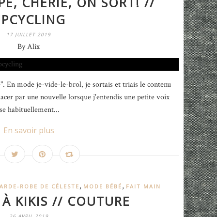
PE, CHÉRIE, ON SORT! //
PCYCLING
17 JUILLET 2019
By Alix
". En mode je-vide-le-brol, je sortais et triais le contenu
cer par une nouvelle lorsque j'entendis une petite voix
e habituellement...
En savoir plus
,
,
ARDE-ROBE DE CÉLESTE
MODE BÉBÉ
FAIT MAIN
À KIKIS // COUTURE
26 AVRIL 2019