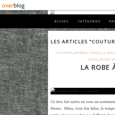
ACCUEIL
CATÉGORIES
PA
LES ARTICLES "COUTUR
,
,
COUTURE
MAMAN COUD
LA MAI
,
COUD
MODE E
LA ROBE À
Ce titre fait naître en vous un sentimen
blouse . Hélas, trois fois hélas, le temp