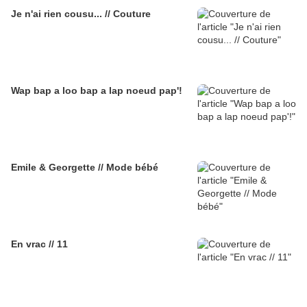
Je n'ai rien cousu... // Couture
Wap bap a loo bap a lap noeud pap'!
Emile & Georgette // Mode bébé
En vrac // 11