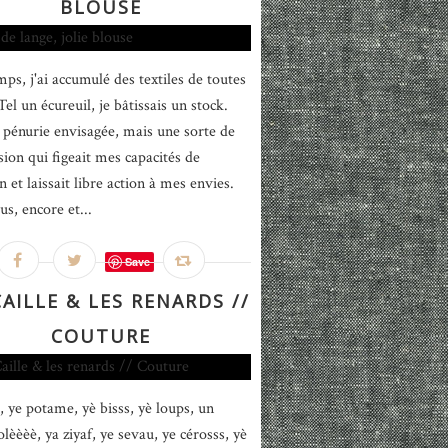
BLOUSE
ps, j'ai accumulé des textiles de toutes
Tel un écureuil, je bâtissais un stock.
pénurie envisagée, mais une sorte de
ion qui figeait mes capacités de
n et laissait libre action à mes envies.
us, encore et...
Save
AILLE & LES RENARDS //
COUTURE
, ye potame, yè bisss, yè loups, un
lèèèè, ya ziyaf, ye sevau, ye cérosss, yè