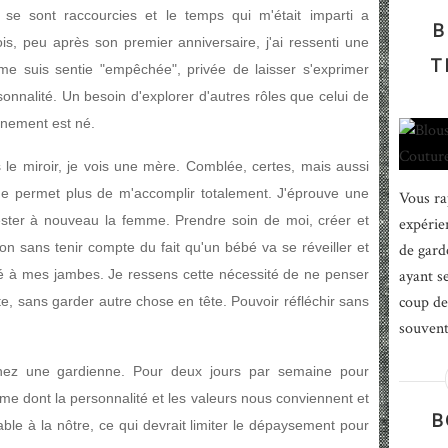
s se sont raccourcies et le temps qui m'était imparti a
B
is, peu après son premier anniversaire, j'ai ressenti une
T
me suis sentie "empêchée", privée de laisser s'exprimer
nnalité. Un besoin d'explorer d'autres rôles que celui de
inement est né.
le miroir, je vois une mère. Comblée, certes, mais aussi
e permet plus de m'accomplir totalement. J'éprouve une
Vous ra
ester à nouveau la femme. Prendre soin de moi, créer et
expérien
 sans tenir compte du fait qu'un bébé va se réveiller et
de gard
é à mes jambes. Je ressens cette nécessité de ne penser
ayant s
coup de
e, sans garder autre chose en tête. Pouvoir réfléchir sans
souvent
chez une gardienne. Pour deux jours par semaine pour
 dont la personnalité et les valeurs nous conviennent et
B
le à la nôtre, ce qui devrait limiter le dépaysement pour