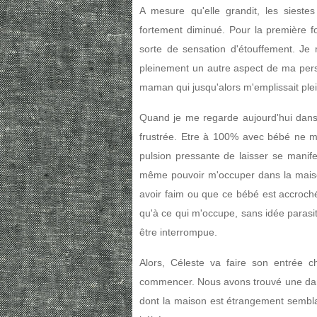
A mesure qu'elle grandit, les sieste
fortement diminué. Pour la première fo
sorte de sensation d'étouffement. Je 
pleinement un autre aspect de ma perso
maman qui jusqu'alors m'emplissait ple
Quand je me regarde aujourd'hui dans 
frustrée. Etre à 100% avec bébé ne m
pulsion pressante de laisser se manif
même pouvoir m'occuper dans la maison
avoir faim ou que ce bébé est accroch
qu'à ce qui m'occupe, sans idée parasit
être interrompue.
Alors, Céleste va faire son entrée 
commencer. Nous avons trouvé une dame
dont la maison est étrangement semblab