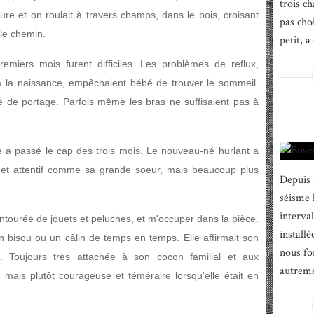
trois ch
ture et on roulait à travers champs, dans le bois, croisant
pas choi
 le chemin.
petit, a 
emiers mois furent difficiles. Les problèmes de reflux,
 la naissance, empêchaient bébé de trouver le sommeil.
pe de portage. Parfois même les bras ne suffisaient pas à
e a passé le cap des trois mois. Le nouveau-né hurlant a
x et attentif comme sa grande soeur, mais beaucoup plus
Depuis 
séisme 
interva
entourée de jouets et peluches, et m'occuper dans la pièce.
install
un bisou ou un câlin de temps en temps. Elle affirmait son
nous fo
. Toujours très attachée à son cocon familial et aux
autremen
mais plutôt courageuse et téméraire lorsqu'elle était en