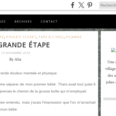
GES
ARCHIVES
CONTACT
,
,
,
TE
POULE'S CLOSET
TAPE À L'OEIL
PYJAMAS
GRANDE ÉTAPE
19 NOVEMBRE 2018
By Alix
Une 
village
grande douleur mentale et physique.
des a
jolies
dû me séparer de mon premier bébé. Thaïs avait tout juste 6
reprenais le chemin de la grosse boîte qui m'employait.
 bien entendu, mais j'avais l'impression que l'on m'arrachait
e mon bébé.