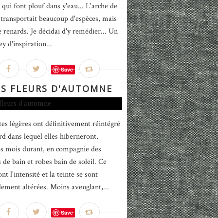
 qui font plouf dans y'eau... L'arche de
 transportait beaucoup d'espèces, mais
e renards. Je décidai d'y remédier... Un
sey d'inspiration...
Save
S FLEURS D'AUTOMNE
tes légères ont définitivement réintégré
rd dans lequel elles hiberneront,
s mois durant, en compagnie des
 de bain et robes bain de soleil. Ce
ont l'intensité et la teinte se sont
lement altérées. Moins aveuglant,...
Save