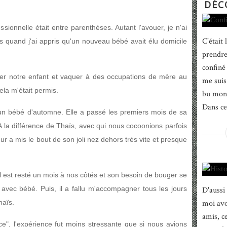
DÉC
sionnelle était entre parenthèses. Autant l'avouer, je n'ai
C'était
 quand j'ai appris qu'un nouveau bébé avait élu domicile
prendre 
confiné
ever notre enfant et vaquer à des occupations de mère au
me suis 
ela m'était permis.
bu mon 
Dans ce 
n bébé d'automne. Elle a passé les premiers mois de sa
A la différence de Thaïs, avec qui nous cocoonions parfois
r a mis le bout de son joli nez dehors très vite et presque
l est resté un mois à nos côtés et son besoin de bouger se
avec bébé. Puis, il a fallu m'accompagner tous les jours
D'aussi
haïs.
moi avo
amis, c
nce", l'expérience fut moins stressante que si nous avions