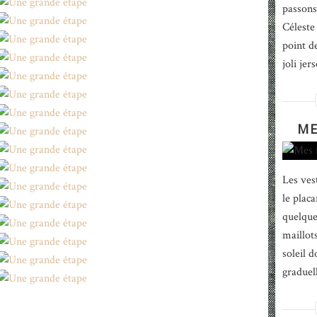
passons
Céleste
point d
joli jer
ME
Les ves
le placa
quelque
maillots
soleil d
graduel