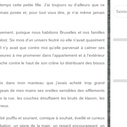
temps cette petite fille. J'ai toujours su d'ailleurs que ce
 jamais posée et, pour tout vous dire, je n'ai même jamais
ivement, puisque nous habitions Bruxelles et nos familles
ost. Six mois d'un univers feutré où elle n'avait quasiment
Il n'y avait que contre moi qu'elle parvenait à calmer ses
 heures à me promener dans l'appartement et à l'extérieur
he contre le haut de son crâne lui distribuant des bisous
lais dans mon manteau que j'avais acheté trop grand
eais de mes mains ses oreilles sensibles des sifflements
 la rue, les couches étouffaient les bruits de klaxon, les
pneus.
é joufflu et souriant, comique à souhait, éveillé et curieux
bation, un signe de la main, un regard encourageant, un