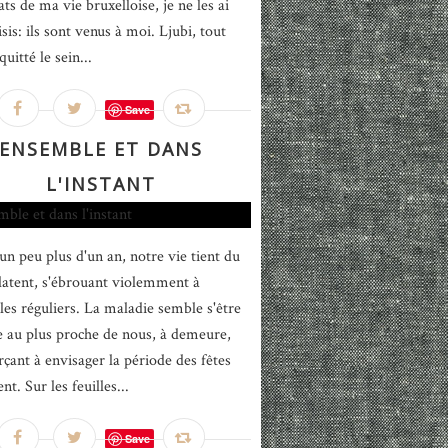
ats de ma vie bruxelloise, je ne les ai
sis: ils sont venus à moi. Ljubi, tout
quitté le sein...
Save
ENSEMBLE ET DANS
L'INSTANT
un peu plus d'un an, notre vie tient du
latent, s'ébrouant violemment à
lles réguliers. La maladie semble s'être
ée au plus proche de nous, à demeure,
rçant à envisager la période des fêtes
t. Sur les feuilles...
Save