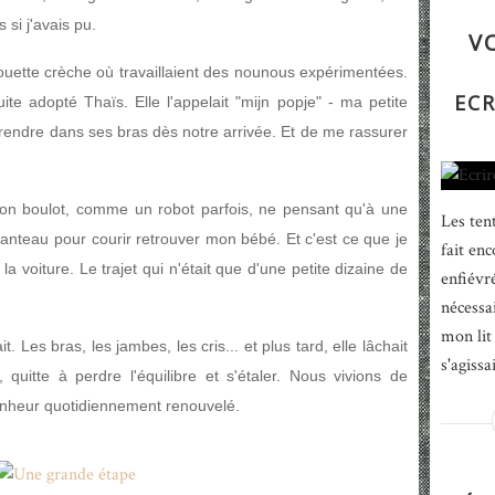
 si j'avais pu.
V
ouette crèche où travaillaient des nounous expérimentées.
ECR
uite adopté Thaïs. Elle l'appelait "mijn popje" - ma petite
rendre dans ses bras dès notre arrivée. Et de me rassurer
mon boulot, comme un robot parfois, ne pensant qu'à une
Les tent
anteau pour courir retrouver mon bébé. Et c'est ce que je
fait enc
 la voiture. Le trajet qui n'était que d'une petite dizaine de
enfiévr
nécessai
mon lit 
. Les bras, les jambes, les cris... et plus tard, elle lâchait
s'agissa
quitte à perdre l'équilibre et s'étaler. Nous vivions de
bonheur quotidiennement renouvelé.