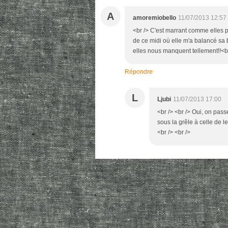
A
amoremiobello
11/07/2013 12:57
<br /> C'est marrant comme elles 
de ce midi où elle m'a balancé sa bo
elles nous manquent tellement!!<b
Répondre
L
Ljubi
11/07/2013 17:00
<br /> <br /> Oui, on pas
sous la grêle à celle de l
<br /> <br />