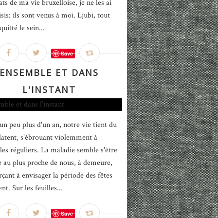
ats de ma vie bruxelloise, je ne les ai
sis: ils sont venus à moi. Ljubi, tout
quitté le sein...
Save
ENSEMBLE ET DANS
L'INSTANT
un peu plus d'un an, notre vie tient du
latent, s'ébrouant violemment à
lles réguliers. La maladie semble s'être
ée au plus proche de nous, à demeure,
rçant à envisager la période des fêtes
t. Sur les feuilles...
Save