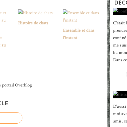
DÉC
Histoire de chats
C'était
Ensemble et dans
prendre 
t
l'instant
confiné
 au
me suis 
bu mon 
Dans ce 
e portail Overblog
CLE
D'aussi
moi avo
amis, c