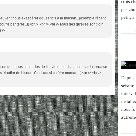
trois ch
pas choi
petit, a 
peuvent nous exaspérer qques fois à la maison...(exemple récent
uffe par terre...!)<br /> <br /> <br /> Mais dès qu'elles sont loin,
r />
se en quelques secondes de l'envie de les balancer sur la terrasse
es étouffer de bisous. C'est aussi ça être maman ;-)<br /> <br />
Depuis 
séisme 
interva
install
nous fo
autremen