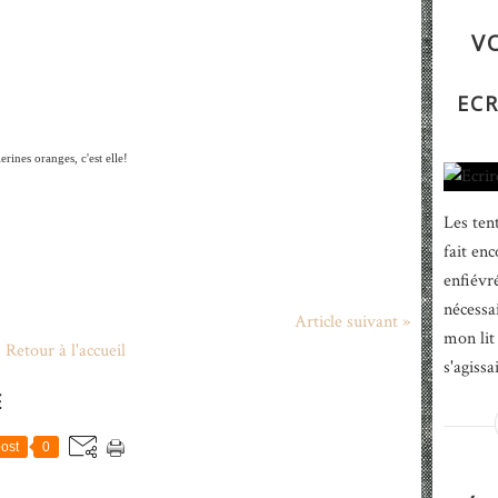
V
ECR
lerines oranges, c'est elle!
Les tent
fait enc
enfiévr
nécessai
Article suivant »
mon lit 
Retour à l'accueil
s'agissa
E
ost
0