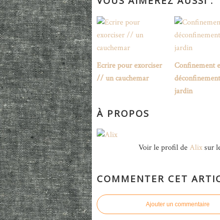
VOUS AIMEREZ AUSSI :
Ecrire pour exorciser
Confinement e
// un cauchemar
déconfinement
jardin
À PROPOS
Voir le profil de
Alix
sur l
COMMENTER CET ARTI
Ajouter un commentaire