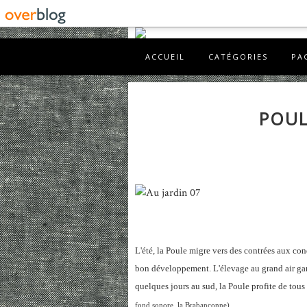
ACCUEIL
CATÉGORIES
PA
POUL
L'été, la Poule migre vers des contrées aux co
bon développement. L'élevage au grand air gara
quelques jours au sud, la Poule profite de tous
.
fond sonore, la Brabançonne)