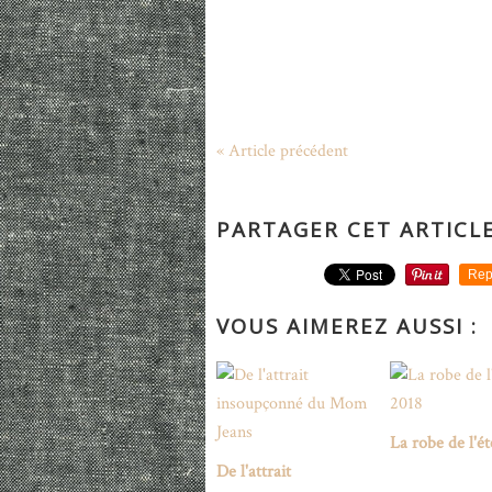
« Article précédent
PARTAGER CET ARTICL
Rep
VOUS AIMEREZ AUSSI :
La robe de l'é
De l'attrait