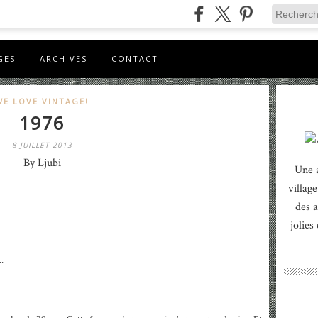
GES
ARCHIVES
CONTACT
WE LOVE VINTAGE!
1976
8 JUILLET 2013
By Ljubi
Une 
village
des a
jolies
.