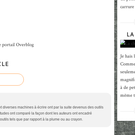
carrure 
LA
e portail Overblog
Je hais 
CLE
Comment
seuleme
magnifi
à de pe
même tit
et diverses machines à écrire ont par la suite devenus des outils
études ont comparé la façon dont les auteurs ont encadré
 outils tels que par rapport à la plume ou au crayon.