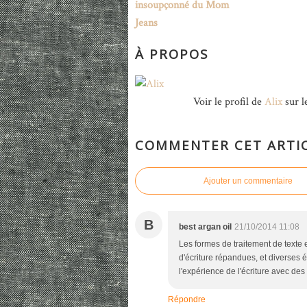
insoupçonné du Mom
Jeans
À PROPOS
Voir le profil de
Alix
sur l
COMMENTER CET ARTI
Ajouter un commentaire
B
best argan oil
21/10/2014 11:08
Les formes de traitement de texte 
d'écriture répandues, et diverses 
l'expérience de l'écriture avec des
Répondre