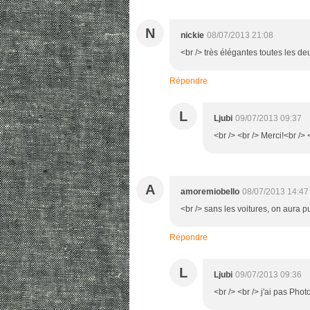
N
nickie
08/07/2013 21:08
<br /> très élégantes toutes les de
Répondre
L
Ljubi
09/07/2013 09:37
<br /> <br /> Merci!<br /> 
A
amoremiobello
08/07/2013 14:47
<br /> sans les voitures, on aura p
Répondre
L
Ljubi
09/07/2013 09:36
<br /> <br /> j'ai pas Phot