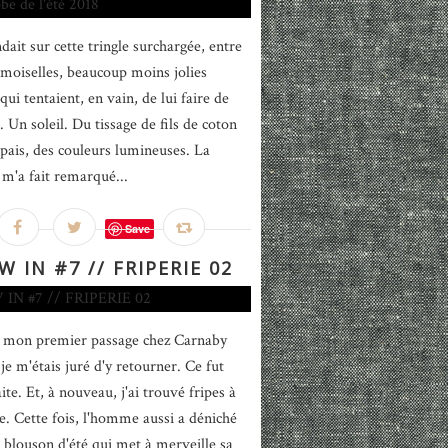
dait sur cette tringle surchargée, entre
moiselles, beaucoup moins jolies
 qui tentaient, en vain, de lui faire de
 Un soleil. Du tissage de fils de coton
épais, des couleurs lumineuses. La
 m'a fait remarqué...
Save
W IN #7 // FRIPERIE 02
 mon premier passage chez Carnaby
 je m'étais juré d'y retourner. Ce fut
ite. Et, à nouveau, j'ai trouvé fripes à
le. Cette fois, l'homme aussi a déniché
t blouson d'été qui met à merveille sa