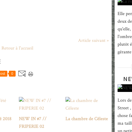
Elle pen
deux de
qu'elle,
l'ombre.
Article suivant »
plutôt 
Retour à l'accueil
gérante
E
ost
0
NE
Lors de
Street ,
chose fa
té 2018
NEW IN #7 //
La chambre de Céleste
ma tail
FRIPERIE 02
un peti