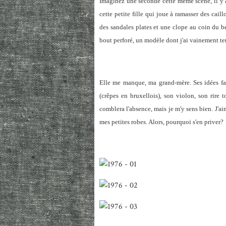
Imaginez une seconde cette même scène, il y a
cette petite fille qui joue à ramasser des caill
des sandales plates et une clope au coin du be
bout perforé, un modèle dont j'ai vainement ten
Elle me manque, ma grand-mère. Ses idées farf
(crêpes en bruxellois), son violon, son rire t
comblera l'absence, mais je m'y sens bien. J'a
mes petites robes. Alors, pourquoi s'en priver?