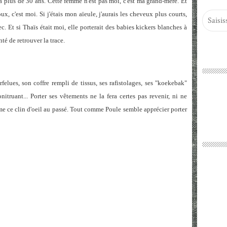
 plus de 30 ans. Cette femme n'est pas moi, c'est ma grand-mère. Et
oux, c'est moi. Si j'étais mon aïeule, j'aurais les cheveux plus courts,
c. Et si Thaïs était moi, elle porterait des babies kickers blanches à
té de retrouver la trace.
elues, son coffre rempli de tissus, ses rafistolages, ses "koekebak"
onitruant... Porter ses vêtements ne la fera certes pas revenir, ni ne
ime ce clin d'oeil au passé. Tout comme Poule semble apprécier porter