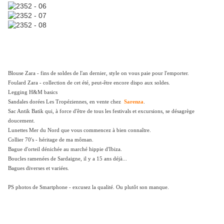
Blouse Zara - fins de soldes de l'an dernier, style on vous paie pour l'emporter.
Foulard Zara - collection de cet été, peut-être encore dispo aux soldes.
Legging H&M basics
Sandales dorées Les Tropéziennes, en vente chez
Sarenza
.
Sac Antik Batik qui, à force d'être de tous les festivals et excursions, se désagrège
doucement.
Lunettes Mer du Nord que vous commencez à bien connaître.
Collier 70's - héritage de ma môman.
Bague d'orteil dénichée au marché hippie d'Ibiza.
Boucles ramenées de Sardaigne, il y a 15 ans déjà...
Bagues diverses et variées.
PS photos de Smartphone - excusez la qualité. Ou plutôt son manque.