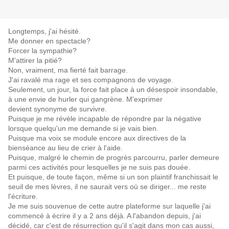
Longtemps, j'ai hésité.
Me donner en spectacle?
Forcer la sympathie?
M'attirer la pitié?
Non, vraiment, ma fierté fait barrage.
J'ai ravalé ma rage et ses compagnons de voyage.
Seulement, un jour, la force fait place à un désespoir insondable,
à une envie de hurler qui gangrène. M'exprimer
devient synonyme de survivre.
Puisque je me révèle incapable de répondre par la négative
lorsque quelqu'un me demande si je vais bien.
Puisque ma voix se module encore aux directives de la
bienséance au lieu de crier à l'aide.
Puisque, malgré le chemin de progrès parcourru, parler demeure
parmi ces activités pour lesquelles je ne suis pas douée.
Et puisque, de toute façon, même si un son plaintif franchissait le
seuil de mes lèvres, il ne saurait vers où se diriger... me reste
l'écriture.
Je me suis souvenue de cette autre plateforme sur laquelle j'ai
commencé à écrire il y a 2 ans déjà. A l'abandon depuis, j'ai
décidé, car c'est de résurrection qu'il s'agit dans mon cas aussi,