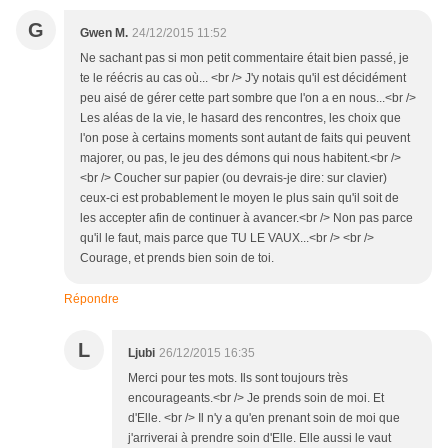
G
Gwen M.
24/12/2015 11:52
Ne sachant pas si mon petit commentaire était bien passé, je
te le réécris au cas où... <br /> J'y notais qu'il est décidément
peu aisé de gérer cette part sombre que l'on a en nous...<br />
Les aléas de la vie, le hasard des rencontres, les choix que
l'on pose à certains moments sont autant de faits qui peuvent
majorer, ou pas, le jeu des démons qui nous habitent.<br />
<br /> Coucher sur papier (ou devrais-je dire: sur clavier)
ceux-ci est probablement le moyen le plus sain qu'il soit de
les accepter afin de continuer à avancer.<br /> Non pas parce
qu'il le faut, mais parce que TU LE VAUX...<br /> <br />
Courage, et prends bien soin de toi.
Répondre
L
Ljubi
26/12/2015 16:35
Merci pour tes mots. Ils sont toujours très
encourageants.<br /> Je prends soin de moi. Et
d'Elle. <br /> Il n'y a qu'en prenant soin de moi que
j'arriverai à prendre soin d'Elle. Elle aussi le vaut