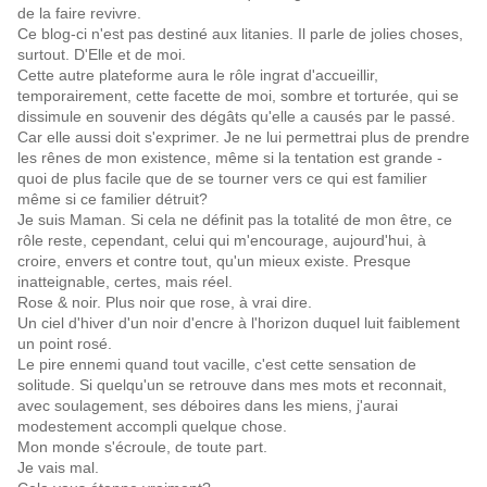
de la faire revivre.
Ce blog-ci n'est pas destiné aux litanies. Il parle de jolies choses,
surtout. D'Elle et de moi.
Cette autre plateforme aura le rôle ingrat d'accueillir,
temporairement, cette facette de moi, sombre et torturée, qui se
dissimule en souvenir des dégâts qu'elle a causés par le passé.
Car elle aussi doit s'exprimer. Je ne lui permettrai plus de prendre
les rênes de mon existence, même si la tentation est grande -
quoi de plus facile que de se tourner vers ce qui est familier
même si ce familier détruit?
Je suis Maman. Si cela ne définit pas la totalité de mon être, ce
rôle reste, cependant, celui qui m'encourage, aujourd'hui, à
croire, envers et contre tout, qu'un mieux existe. Presque
inatteignable, certes, mais réel.
Rose & noir. Plus noir que rose, à vrai dire.
Un ciel d'hiver d'un noir d'encre à l'horizon duquel luit faiblement
un point rosé.
Le pire ennemi quand tout vacille, c'est cette sensation de
solitude. Si quelqu'un se retrouve dans mes mots et reconnait,
avec soulagement, ses déboires dans les miens, j'aurai
modestement accompli quelque chose.
Mon monde s'écroule, de toute part.
Je vais mal.