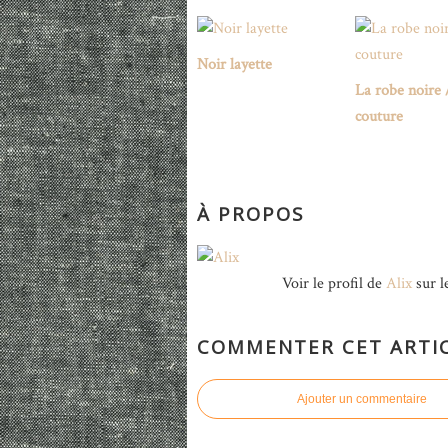
Noir layette
La robe noire 
couture
À PROPOS
Voir le profil de
Alix
sur l
COMMENTER CET ARTI
Ajouter un commentaire