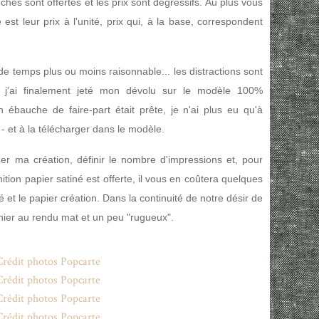
ches sont offertes et les prix sont dégressifs. Au plus vous
t leur prix à l'unité, prix qui, à la base, correspondent
de temps plus ou moins raisonnable... les distractions sont
. j'ai finalement jeté mon dévolu sur le modèle 100%
ébauche de faire-part était prête, je n'ai plus eu qu'à
 - et à la télécharger dans le modèle.
ider ma création, définir le nombre d'impressions et, pour
 finition papier satiné est offerte, il vous en coûtera quelques
é et le papier création. Dans la continuité de notre désir de
nier au rendu mat et un peu "rugueux".