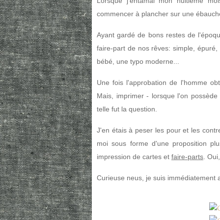
Lorsque j'entamai mon huitième moi
commencer à plancher sur une ébauche d
Ayant gardé de bons restes de l'époque
faire-part de nos rêves: simple, épuré,
bébé, une typo moderne...
Une fois l'approbation de l'homme obte
Mais, i
mprimer - lorsque l'on possède 
telle fut la question.
J'en étais à peser les pour et les cont
moi sous forme d'une proposition plu
impression de cartes et
faire-parts
. Oui
Curieuse neus, je suis immédiatement all