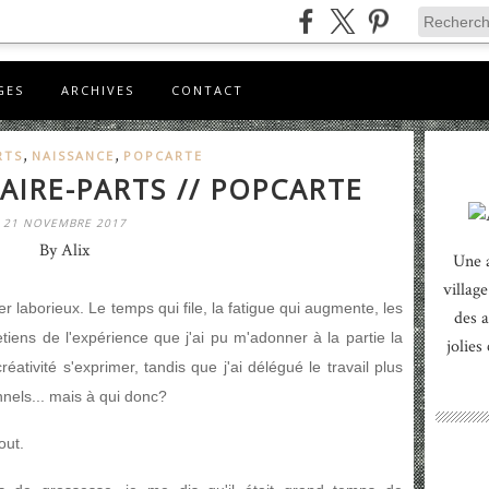
GES
ARCHIVES
CONTACT
,
,
RTS
NAISSANCE
POPCARTE
FAIRE-PARTS // POPCARTE
21 NOVEMBRE 2017
By Alix
Une 
village
er laborieux. Le temps qui file, la fatigue qui augmente, les
des a
 retiens de l'expérience que j'ai pu m'adonner à la partie la
jolies
ativité s'exprimer, tandis que j'ai délégué le travail plus
nnels... mais à qui donc?
out.