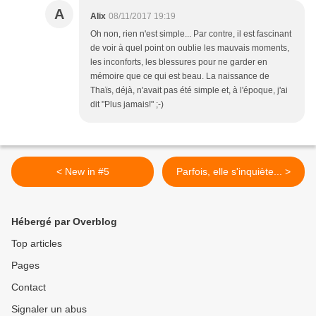
A
Alix
08/11/2017 19:19
Oh non, rien n'est simple... Par contre, il est fascinant
de voir à quel point on oublie les mauvais moments,
les inconforts, les blessures pour ne garder en
mémoire que ce qui est beau. La naissance de
Thaïs, déjà, n'avait pas été simple et, à l'époque, j'ai
dit "Plus jamais!" ;-)
< New in #5
Parfois, elle s'inquiète... >
Hébergé par Overblog
Top articles
Pages
Contact
Signaler un abus