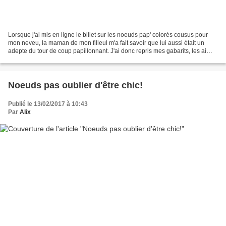
Lorsque j'ai mis en ligne le billet sur les noeuds pap' colorés cousus pour
mon neveu, la maman de mon filleul m'a fait savoir que lui aussi était un
adepte du tour de coup papillonnant. J'ai donc repris mes gabarits, les ai
agrandis aux mesures d'un...
Noeuds pas oublier d'être chic!
Publié le 13/02/2017 à 10:43
Par
Alix