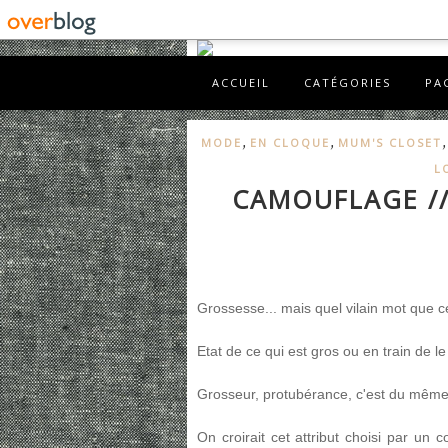
ACCUEIL
CATÉGORIES
PA
,
,
MODE
EN CLOQUE
MUM'S CLOSET
L
CAMOUFLAGE //
Grossesse... mais quel vilain mot que ce
Etat de ce qui est gros ou en train de le
Grosseur, protubérance, c'est du même
On croirait cet attribut choisi par un