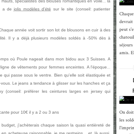
 Hauts, spécialistes des blouses romantiques en voile... la
 y a de
jolis modèles d'été
sur le site (conseil: patienter
Chaque 
devrait
peut s'
Chaque année voit sortir son lot de blousons en cuir à des
chatouil
lité. Il y a déjà plusieurs modèles soldés à -50% dès à
séjours
amis. El
 temps où Poule nageait dans mon bidou aux 3 Suisses. A
 ligne de vêtements pour femmes enceintes. A l'époque...
e qui passe sous le ventre. Bien qu'elle soit élastiquée et
z-vous. Le jeans a tendance à glisser sur les hanches et ça
y (conseil: préférer les ceintures larges en jersey qui
On doit
cante pour 10€ il y a 2 ou 3 ans
les sold
le budget, j'achèterais chaque saison la quasi entièreté de
l'imprim
 en acheteuse raisonnable, je me restreins... et, là aussi,