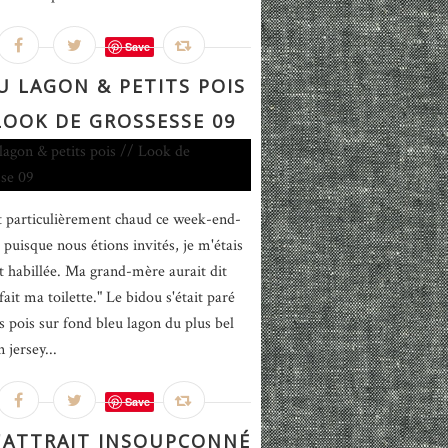
Save
U LAGON & PETITS POIS
 LOOK DE GROSSESSE 09
ait particulièrement chaud ce week-end-
 puisque nous étions invités, je m'étais
t habillée. Ma grand-mère aurait dit
 fait ma toilette." Le bidou s'était paré
ts pois sur fond bleu lagon du plus bel
n jersey...
Save
L'ATTRAIT INSOUPÇONNÉ