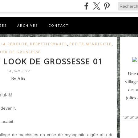
GES
ARCHIVES
CONTACT
,
,
,
,
LA REDOUTE
DESPETITSHAUTS
PETITE MENDIGOTE
OOK DE GROSSESSE
 LOOK DE GROSSESSE 01
14 JUIN 2017
Une 
By Alix
village
des a
lui-là!
jolies
 devenir.
 acabit.
 collège de machistes en crise de mysoginite aigüe afin de