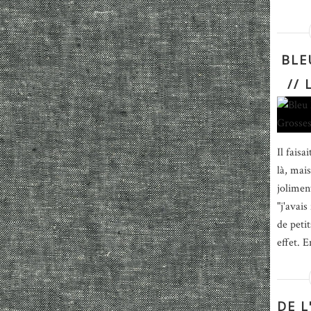
BLE
//
Il fais
là, mais
jolimen
"j'avais
de peti
effet. E
DE 