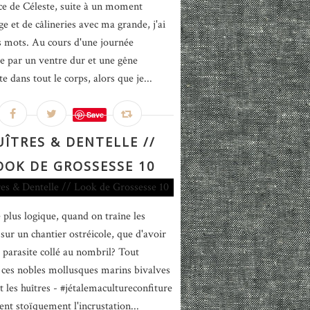
ce de Céleste, suite à un moment
ge et de câlineries avec ma grande, j'ai
es mots. Au cours d'une journée
 par un ventre dur et une gêne
e dans tout le corps, alors que je...
Save
UÎTRES & DENTELLE //
OOK DE GROSSESSE 10
 plus logique, quand on traîne les
 sur un chantier ostréicole, que d'avoir
t parasite collé au nombril? Tout
es nobles mollusques marins bivalves
t les huîtres - #jétalemacultureconfiture
ent stoïquement l'incrustation...