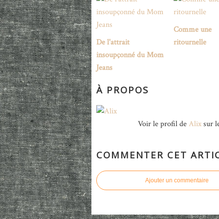
Comme une
De l'attrait
ritournelle
insoupçonné du Mom
Jeans
À PROPOS
Voir le profil de
Alix
sur l
COMMENTER CET ARTI
Ajouter un commentaire