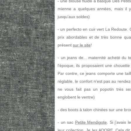
- une blouse fluide à basque Des Petits
mienne a quelques années, mais il
jusqu'aux soldes)
- un perfecto en cuir vert La Redoute. 
prix abordables et de très bonne qua
présent
sur le site
!
- un jeans de... maternité acheté du
l'époque, ils proposaient une chouette
Par contre, ce jeans comporte une taill
réglable, le confort n'est pas au rende
ne vous fait pas un popotin très sex
englobent le ventre)
- des boots à talon chinées sur une bro
- un sac
Petite Mendigote
. Si j'avais 
leur collection. Je les ADORE. Cela dit,