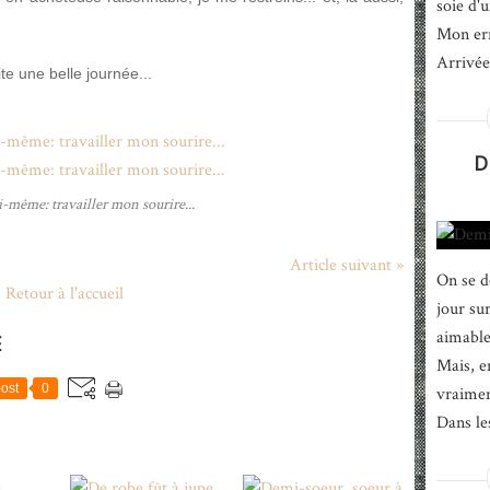
soie d'
Mon err
Arrivée 
te une belle journée...
D
-même: travailler mon sourire...
Article suivant »
On se do
Retour à l'accueil
jour sur
aimable
E
Mais, e
ost
0
vraimen
Dans les