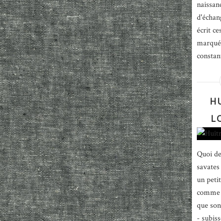
naissan
d'échan
écrit c
marquée
constant
H
L
Quoi de
savates
un peti
comme c
que son
- subiss