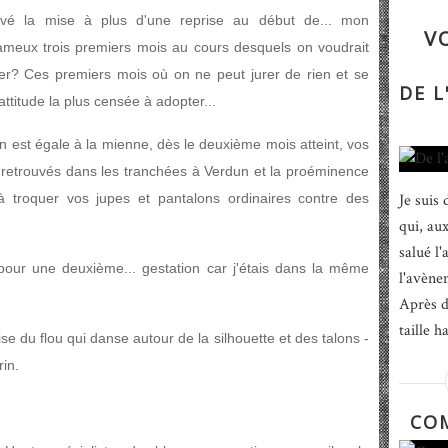
auvé la mise à plus d'une reprise au début de... mon
V
ameux trois premiers mois au cours desquels on voudrait
er? Ces premiers mois où on ne peut jurer de rien et se
DE 
'attitude la plus censée à adopter...
on est égale à la mienne, dès le deuxième mois atteint, vos
s retrouvés dans les tranchées à Verdun et la proéminence
 troquer vos jupes et pantalons ordinaires contre des
Je suis
qui, au
salué l
pour une deuxième... gestation car j'étais dans la même
l'avène
Après d
taille h
se du flou qui danse autour de la silhouette et des talons -
rin.
CO