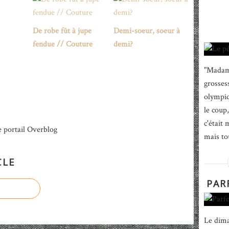
De robe fût à jupe
Demi-soeur, soeur à
fendue // Couture
demi?
"Madame
grosses
olympiq
le coup
c'était 
e portail Overblog
mais to
CLE
PARF
Le dima