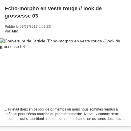
Echo-morpho en veste rouge // look de
grossesse 03
Publié le 09/07/2017 à 09:33
Par
Alix
L’air était doux en ce jour de printemps où nous nous sommes rendus à
l’hôpital pour l’écho-morpho du premier trimestre. Nerveux comme deux
inconnus qui s’apprêtent à se rencontrer en chair et en os après des mois de
correspondance et d’entrée en matière...