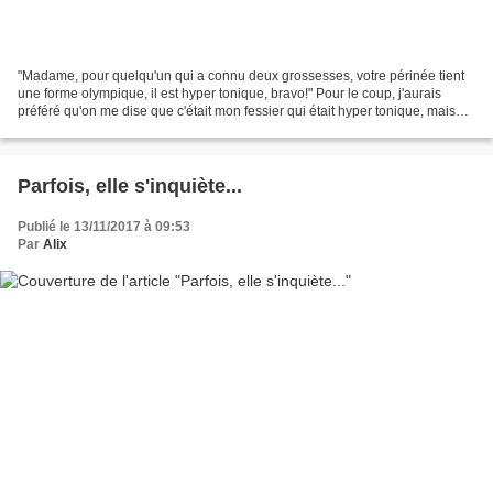
"Madame, pour quelqu'un qui a connu deux grossesses, votre périnée tient
une forme olympique, il est hyper tonique, bravo!" Pour le coup, j'aurais
préféré qu'on me dise que c'était mon fessier qui était hyper tonique, mais
tout compliment est bon à prendre,...
Parfois, elle s'inquiète...
Publié le 13/11/2017 à 09:53
Par
Alix