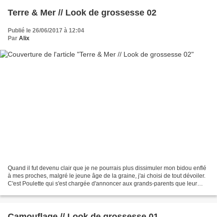
Terre & Mer // Look de grossesse 02
Publié le 26/06/2017 à 12:04
Par
Alix
Quand il fut devenu clair que je ne pourrais plus dissimuler mon bidou enflé
à mes proches, malgré le jeune âge de la graine, j'ai choisi de tout dévoiler.
C'est Poulette qui s'est chargée d'annoncer aux grands-parents que leur
descendance allait s'étoffer....
Camouflage // Look de grossesse 01