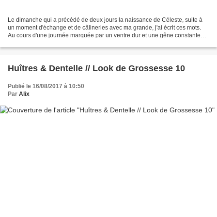
Le dimanche qui a précédé de deux jours la naissance de Céleste, suite à
un moment d'échange et de câlineries avec ma grande, j'ai écrit ces mots.
Au cours d'une journée marquée par un ventre dur et une gêne constante
dans tout le corps, alors que je...
Huîtres & Dentelle // Look de Grossesse 10
Publié le 16/08/2017 à 10:50
Par
Alix