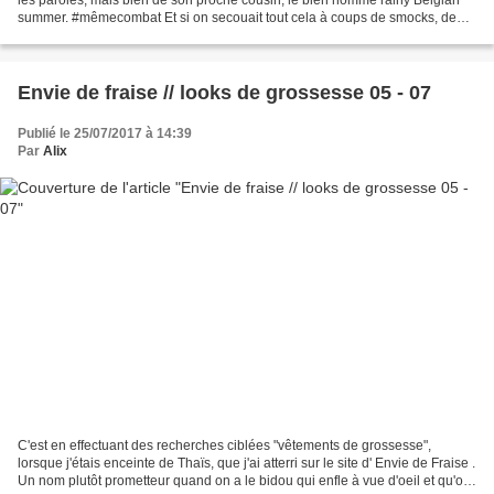
summer. #mêmecombat Et si on secouait tout cela à coups de smocks, de
paillettes, de rose pâle et de...
Envie de fraise // looks de grossesse 05 - 07
Publié le 25/07/2017 à 14:39
Par
Alix
C'est en effectuant des recherches ciblées "vêtements de grossesse",
lorsque j'étais enceinte de Thaïs, que j'ai atterri sur le site d' Envie de Fraise .
Un nom plutôt prometteur quand on a le bidou qui enfle à vue d'oeil et qu'on