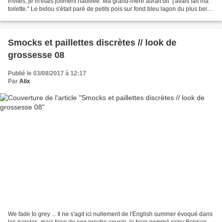
invités, je m'étais joliment habillée. Ma grand-mère aurait dit "j'avais fait ma
toilette." Le bidou s'était paré de petits pois sur fond bleu lagon du plus bel
effet. En jersey...
Smocks et paillettes discrètes // look de
grossesse 08
Publié le 03/08/2017 à 12:17
Par
Alix
We fade to grey ... Il ne s'agit ici nullement de l'English summer évoqué dans
les paroles, mais bien de son proche cousin, le bien nommé rainy Belgian