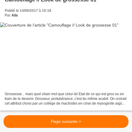
Publié le 14/06/2017 à 10:18
Par
Alix
Grossesse... mais quel vilain mot que celui-là! Etat de ce qui est gros ou en
train de le devenir. Grosseur, protubérance, c'est du même acabit. On croirait
cet attribut choisi par un collège de machistes en crise de mysoginite aigüe
afin de réduire la...
Page suivante >