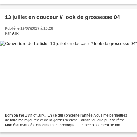
a épuisé les dernières...
13 juillet en douceur // look de grossesse 04
Publié le 19/07/2017 à 16:28
Par
Alix
Born on the 13th of July... En ce qui concerne l'année, vous me permettrez
de faire ma mijaurée et de la garder secrète... autant qu'elle puisse l'être.
Mon état avancé d'enceintement provoquant un accroissement de ma
sensibilité, je risquerais le choc...