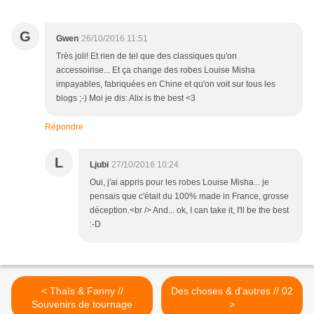
G
Gwen
26/10/2016 11:51
Très joli! Et rien de tel que des classiques qu'on
accessoirise... Et ça change des robes Louise Misha
impayables, fabriquées en Chine et qu'on voit sur tous les
blogs ;-) Moi je dis: Alix is the best <3
Répondre
L
Ljubi
27/10/2016 10:24
Oui, j'ai appris pour les robes Louise Misha... je
pensais que c'était du 100% made in France, grosse
déception.<br /> And... ok, I can take it, I'll be the best
:-D
< Thaïs & Fanny //
Des choses & d'autres // 02
Souvenirs de tournage
>