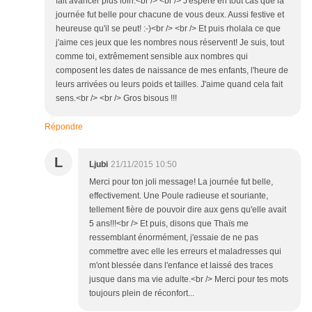
fait avancer plus loin.<br /> <br /> J'espère en tout cas que la
journée fut belle pour chacune de vous deux. Aussi festive et
heureuse qu'il se peut! :-)<br /> <br /> Et puis rholala ce que
j'aime ces jeux que les nombres nous réservent! Je suis, tout
comme toi, extrêmement sensible aux nombres qui
composent les dates de naissance de mes enfants, l'heure de
leurs arrivées ou leurs poids et tailles. J'aime quand cela fait
sens.<br /> <br /> Gros bisous !!!
Répondre
L
Ljubi
21/11/2015 10:50
Merci pour ton joli message! La journée fut belle,
effectivement. Une Poule radieuse et souriante,
tellement fière de pouvoir dire aux gens qu'elle avait
5 ans!!!<br /> Et puis, disons que Thaïs me
ressemblant énormément, j'essaie de ne pas
commettre avec elle les erreurs et maladresses qui
m'ont blessée dans l'enfance et laissé des traces
jusque dans ma vie adulte.<br /> Merci pour tes mots
toujours plein de réconfort...