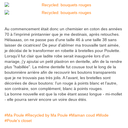
Au commencement était donc un chemisier en coton des années
70 à l'imprimé printannier que je me destinais, après retouches.
Hélaaaas, on ne passe pas d'une taille 46 à une taille 38 sans
laisser de cicatrices! De peur d'abîmer ma trouvaille tant aimée,
je décidai de le transformer en robette à bretelles pour Poulette.
Lorsqu'il fut clair que ladite robe serait inaugurée lors d'un
mariage, j'y ajoutai un petit plastron en dentelle, afin de la rendre
plus "habillée". La même dentelle fut cousue tout le long de la
boutonnière arrière afin de recouvrir les boutons transparents
que je ne trouvais pas très jolis. A l'avant, les bretelles sont
décorées de deux boutons: l'un rouge à points blanc et l'autre,
son contraire, son complément, blanc à points rouges.
La bonne nouvelle est que la robe étant assez longue - mi-mollet
- elle pourra servir encore un voire deux étés.
#Ma Poule
#Recycled by Ma Poule
#Maman coud
#Mode
#Poule's closet