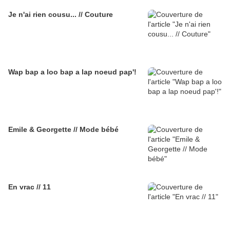
Je n'ai rien cousu... // Couture
Wap bap a loo bap a lap noeud pap'!
Emile & Georgette // Mode bébé
En vrac // 11