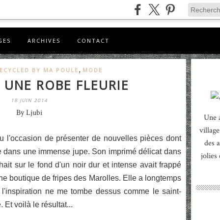
GES
ARCHIVES
CONTACT
,
ECYCLED BY MA POULE
MODE
 UNE ROBE FLEURIE
18 JUIN 2014
By Ljubi
Une 
village
 eu l'occasion de présenter de nouvelles pièces dont
des a
illée dans une immense jupe. Son imprimé délicat dans
jolies
ait sur le fond d'un noir dur et intense avait frappé
ne boutique de fripes des Marolles. Elle a longtemps
 l'inspiration ne me tombe dessus comme le saint-
Et voilà le résultat...