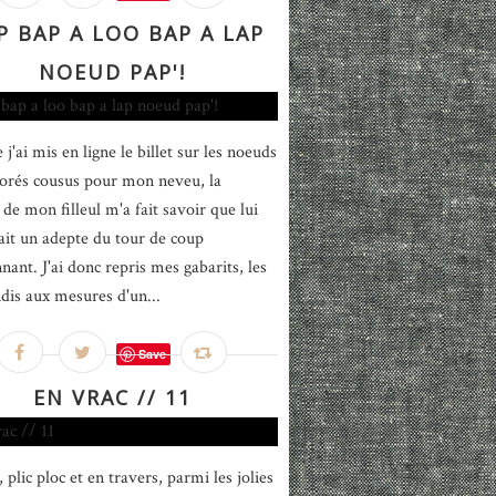
 BAP A LOO BAP A LAP
NOEUD PAP'!
j'ai mis en ligne le billet sur les noeuds
lorés cousus pour mon neveu, la
e mon filleul m'a fait savoir que lui
tait un adepte du tour de coup
nant. J'ai donc repris mes gabarits, les
ndis aux mesures d'un...
Save
EN VRAC // 11
 plic ploc et en travers, parmi les jolies