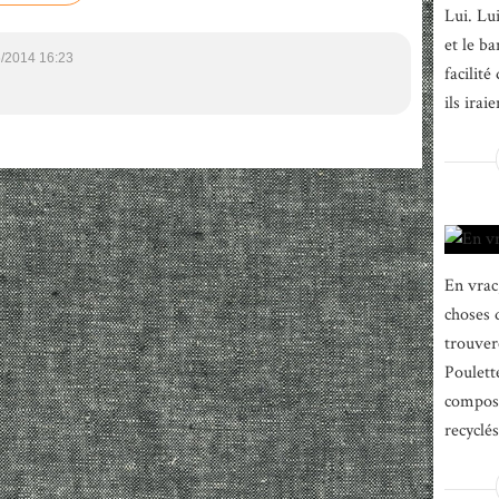
Lui. Lu
et le ba
/2014 16:23
facilité
ils iraie
En vrac,
choses 
trouver
Poulett
composé
recyclé