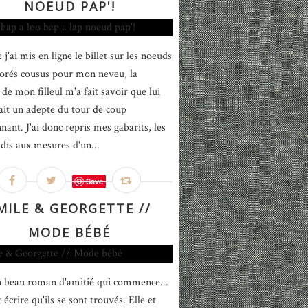
NOEUD PAP'!
j'ai mis en ligne le billet sur les noeuds
lorés cousus pour mon neveu, la
e mon filleul m'a fait savoir que lui
tait un adepte du tour de coup
nant. J'ai donc repris mes gabarits, les
ndis aux mesures d'un...
Save
MILE & GEORGETTE //
MODE BÉBÉ
n beau roman d'amitié qui commence...
écrire qu'ils se sont trouvés. Elle et