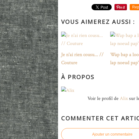
Rep
VOUS AIMEREZ AUSSI :
Je n'ai rien cousu... //
Wap bap a loo
Couture
lap noeud pap'
À PROPOS
Voir le profil de
Alix
sur l
COMMENTER CET ARTI
Ajouter un commentaire