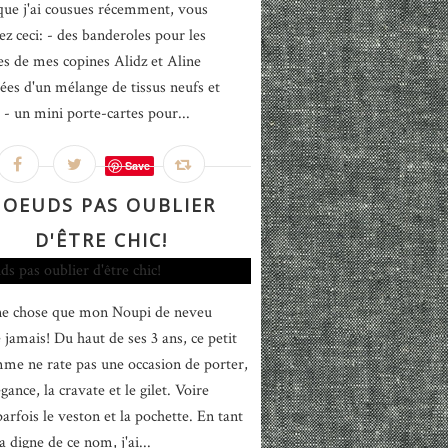
que j'ai cousues récemment, vous
ez ceci: - des banderoles pour les
es de mes copines Alidz et Aline
es d'un mélange de tissus neufs et
s - un mini porte-cartes pour...
Save
OEUDS PAS OUBLIER
D'ÊTRE CHIC!
ne chose que mon Noupi de neveu
 jamais! Du haut de ses 3 ans, ce petit
e ne rate pas une occasion de porter,
gance, la cravate et le gilet. Voire
rfois le veston et la pochette. En tant
 digne de ce nom, j'ai...