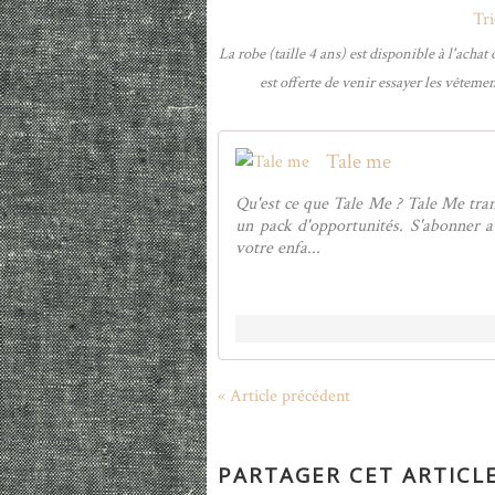
La robe (taille 4 ans) est disponible à l'acha
est offerte de venir essayer les vêtemen
Tale me
Qu'est ce que Tale Me ? Tale Me tran
un pack d'opportunités. S'abonner a
votre enfa...
« Article précédent
PARTAGER CET ARTICL