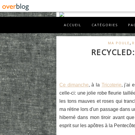
ACCUEIL
CATÉGORIES
PA
,
MA POULE
R
RECYCLED:
Ce dimanche
, à la
Tricoterie
, j'ai
celle-ci: une jolie robe fleurie ta
les tons mauves et roses qui tranch
ma rétine lors d'un passage dans u
hiberné dans mon tiroir avant que
esprit sur les apôtres à la Pentecôte. 