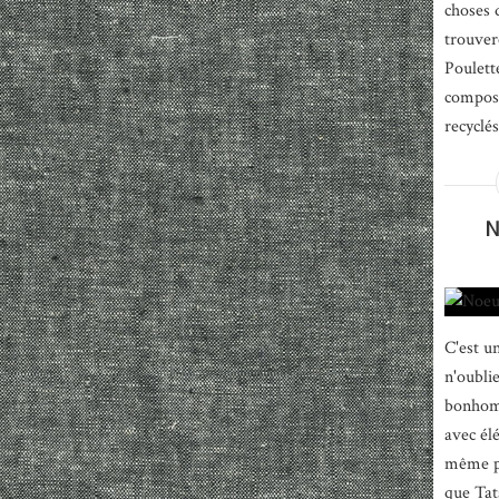
choses 
trouver
Poulett
composé
recyclé
N
C'est u
n'oublie
bonhomm
avec élé
même pa
que Tata