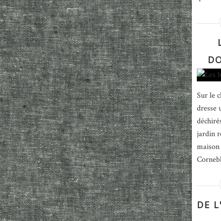
DO
Sur le c
dresse 
déchirés
jardin 
maison 
Corneble
DE 