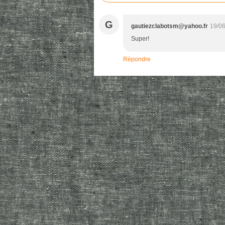
G
gautiezclabotsm@yahoo.fr
19/06
Super!
Répondre