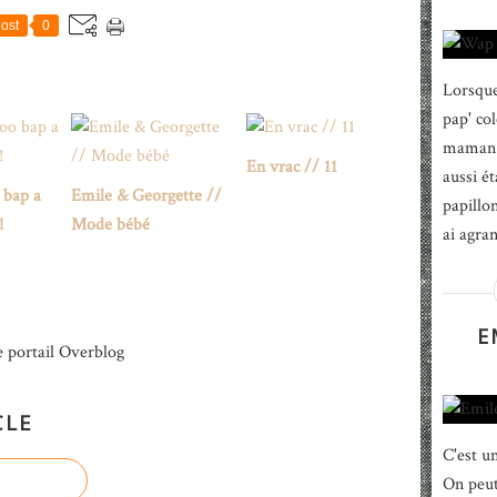
ost
0
Lorsque 
pap' co
maman d
En vrac // 11
aussi é
 bap a
Emile & Georgette //
papillon
!
Mode bébé
ai agra
E
e portail Overblog
CLE
C'est u
On peut 