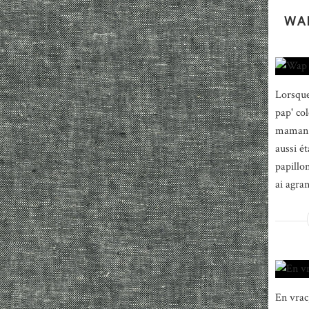
WAP
Lorsque 
pap' co
maman d
aussi é
papillon
ai agra
En vrac,