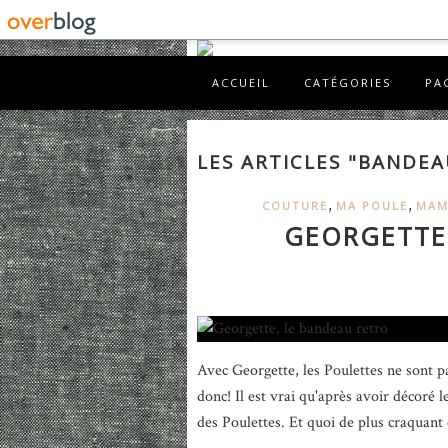
ACCUEIL
CATÉGORIES
PA
LES ARTICLES "BANDEA
,
,
COUTURE
MA POULE
MAM
GEORGETTE
Avec Georgette, les Poulettes ne sont pa
donc! Il est vrai qu'après avoir décoré l
des Poulettes. Et quoi de plus craquant 