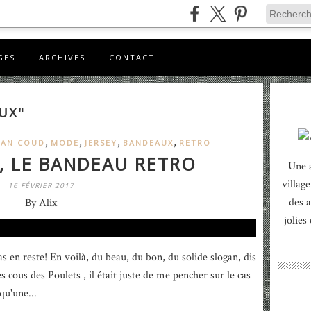
GES
ARCHIVES
CONTACT
UX"
,
,
,
,
AN COUD
MODE
JERSEY
BANDEAUX
RETRO
, LE BANDEAU RETRO
Une 
village
16 FÉVRIER 2017
des a
By Alix
jolies
s en reste! En voilà, du beau, du bon, du solide slogan, dis
es cous des Poulets , il était juste de me pencher sur le cas
qu'une...