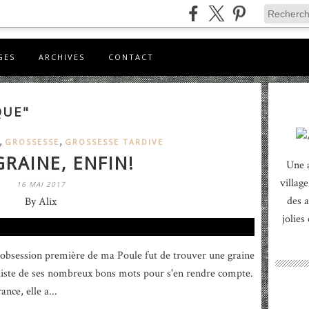
GES
ARCHIVES
CONTACT
QUE"
,
,
GROSSESSE
GROSSESSE TARDIVE
RAINE, ENFIN!
Une 
village
16 MAI 2017
des a
By Alix
jolies
l'obsession première de ma Poule fut de trouver une graine
la liste de ses nombreux bons mots pour s'en rendre compte.
nce, elle a...