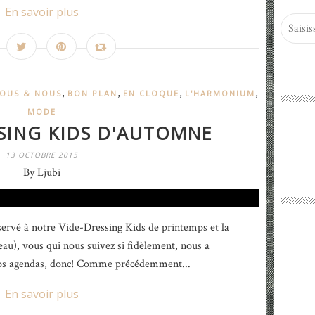
En savoir plus
,
,
,
,
OUS & NOUS
BON PLAN
EN CLOQUE
L'HARMONIUM
MODE
SSING KIDS D'AUTOMNE
13 OCTOBRE 2015
By Ljubi
servé à notre Vide-Dressing Kids de printemps et la
au), vous qui nous suivez si fidèlement, nous a
vos agendas, donc! Comme précédemment...
En savoir plus