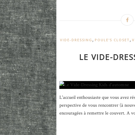
,
,
VIDE-DRESSING
POULE'S CLOSET
V
LE VIDE-DRE
L'accueil enthousiaste que vous avez ré
perspective de vous rencontrer (à nouve
encouragées à remettre le couvert. A 