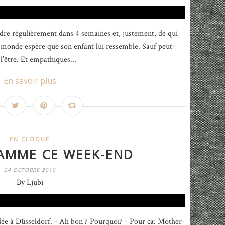
ndre régulièrement dans 4 semaines et, justement, de qui
le monde espère que son enfant lui ressemble. Sauf peut-
 l’être. Et empathiques...
En savoir plus
EN CLOQUE
AMME CE WEEK-END
24 OCTOBRE 2010
By Ljubi
allée à Düsseldorf. - Ah bon ? Pourquoi? - Pour ça: Mother-