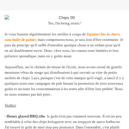
Yes, I'm being ironic!
Je vous bassine régulièrement les oreilles à coups de
légumes bio
et
choco
sans huile de palme
, mais comprenons-nous, je suis loin d'être extrémiste. Je
pars du principe qu'il suffit d'interdire quelque chose à un enfant pour qu'il
en ait doublement envie. Donc, chez nous, les crasses sont limitées et leur
présence sporadique, mais on y goûte aussi.
Aujourd'hui, sur le chemin du retour de l'école, nous avons croisé de gentils
messieurs vêtus de rouge qui distribuaient à qui ouvrait sa vitre de petits
sachets de chips. Lays, puisque c'est de cette marque qu'il s'agit, a lancé il y a
quelques jours une campagne de pub faisant la promotion de trois nouveaux
goûts et incitant les consommateurs à les tester afin d'élire leur préféré. Nous
ne nous sommes pas fait prier...
Verdict
:
-
Honey glazed BBQ ribs
: le goût n'est pas vraiment nouveau. Il est un peu
semblable à celui des chips bolognese avec un soupçon de sauce barbecue.
J'ai trouvé le goût de miel trop peu prononcé. Dans l'ensemble, c'est plutôt