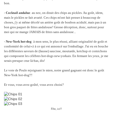
bon.
-
Cocktail andaluz
: au nez, on dirait des chips au pickles. Au goût, idem,
mais le pickles se fait avarié. Ces chips m'ont fait penser à beaucoup de
choses, j'y ai même décelé un arrière goût de bonbon acidulé, mais pas à un
bon gros paquet de frites andalouse! Grosse déception, donc, surtout pour
moi qui ne mange JAMAIS de frites sans andalouse...
-
New-York hot-dog
: à mon sens, le plus réussi, alliant originalité de goût et
conformité de celui-ci à ce qui est annoncé sur l'emballage. J'ai eu en bouche
les différentes saveurs de (fausse) saucisse, moutarde, ketchup et cornichons
qui composent les célèbres hot-dogs new-yorkais. En fermant les yeux, je me
serais presque crue là-bas, dis!
Le vote de Poule rejoignant le mien, notre grand gagnant est donc le goût
New-York hot-dog!!!
Et vous, vous avez goûté, vous avez choisi?
Fête, ici!!