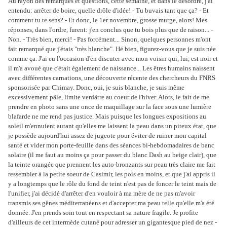
Au rayon des remarques et questions, cette semaine, et dans le désordre, j'ai
entendu: arrêter de boire, quelle drôle d'idée! - Tu buvais tant que ça? - Et
comment tu te sens? - Et donc, le 1er novembre, grosse murge, alors! Mes
réponses, dans l'ordre, furent: j'en conclus que tu bois plus que de raison... -
Non. - Très bien, merci! - Pas forcément... Sinon, quelques personnes m'ont
fait remarqué que j'étais "très blanche". Hé bien, figurez-vous que je suis née
comme ça. J'ai eu l'occasion d'en discuter avec mon voisin qui, lui, est noir et
il m'a avoué que c'était également de naissance... Les êtres humains naissent
avec différentes carnations, une découverte récente des chercheurs du FNRS
sponsorisée par Chimay. Donc, oui, je suis blanche, je suis même
excessivement pâle, limite verdâtre au coeur de l'hiver. Alors, le fait de me
prendre en photo sans une once de maquillage sur la face sous une lumière
blafarde ne me rend pas justice. Mais puisque les longues expositions au
soleil m'ennuient autant qu'elles me laissent la peau dans un piteux état, que
je possède aujourd'hui assez de jugeote pour éviter de ruiner mon capital
santé et vider mon porte-feuille dans des séances bi-hebdomadaires de banc
solaire (il me faut au moins ça pour passer du blanc Dash au beige clair), que
la teinte orangée que prennent les auto-bronzants sur peau très claire me fait
ressembler à la petite soeur de Casimir, les pois en moins, et que j'ai appris il
y a longtemps que le rôle du fond de teint n'est pas de foncer le teint mais de
l'unifier, j'ai décidé d'arrêter d'en vouloir à ma mère de ne pas m'avoir
transmis ses gênes méditerranéens et d'accepter ma peau telle qu'elle m'a été
donnée. J'en prends soin tout en respectant sa nature fragile. Je profite
d'ailleurs de cet intermède cutané pour adresser un gigantesque pied de nez -