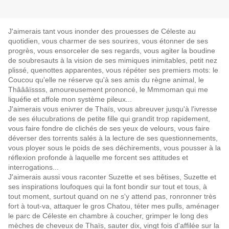
J'aimerais tant vous inonder des prouesses de Céleste au
quotidien, vous charmer de ses sourires, vous étonner de ses
progrès, vous ensorceler de ses regards, vous agiter la boudine
de soubresauts à la vision de ses mimiques inimitables, petit nez
plissé, quenottes apparentes, vous répéter ses premiers mots: le
Coucou qu'elle ne réserve qu'à ses amis du règne animal, le
Thâââïssss, amoureusement prononcé, le Mmmoman qui me
liquéfie et affole mon système pileux...
J'aimerais vous enivrer de Thaïs, vous abreuver jusqu'à l'ivresse
de ses élucubrations de petite fille qui grandit trop rapidement,
vous faire fondre de clichés de ses yeux de velours, vous faire
déverser des torrents salés à la lecture de ses questionnements,
vous ployer sous le poids de ses déchirements, vous pousser à la
réflexion profonde à laquelle me forcent ses attitudes et
interrogations...
J'aimerais aussi vous raconter Suzette et ses bêtises, Suzette et
ses inspirations loufoques qui la font bondir sur tout et tous, à
tout moment, surtout quand on ne s'y attend pas, ronronner très
fort à tout-va, attaquer le gros Chatou, téter mes pulls, aménager
le parc de Céleste en chambre à coucher, grimper le long des
mèches de cheveux de Thaïs, sauter dix, vingt fois d'affilée sur la