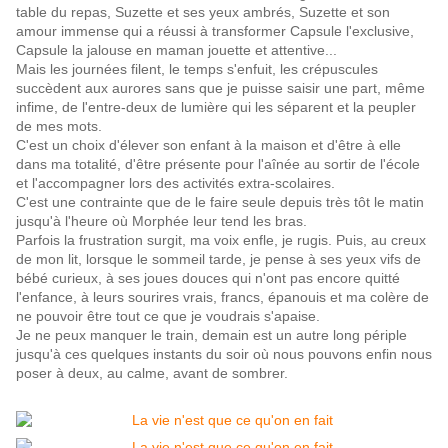
table du repas, Suzette et ses yeux ambrés, Suzette et son
amour immense qui a réussi à transformer Capsule l'exclusive,
Capsule la jalouse en maman jouette et attentive...
Mais les journées filent, le temps s'enfuit, les crépuscules
succèdent aux aurores sans que je puisse saisir une part, même
infime, de l'entre-deux de lumière qui les séparent et la peupler
de mes mots.
C'est un choix d'élever son enfant à la maison et d'être à elle
dans ma totalité, d'être présente pour l'aînée au sortir de l'école
et l'accompagner lors des activités extra-scolaires.
C'est une contrainte que de le faire seule depuis très tôt le matin
jusqu'à l'heure où Morphée leur tend les bras.
Parfois la frustration surgit, ma voix enfle, je rugis. Puis, au creux
de mon lit, lorsque le sommeil tarde, je pense à ses yeux vifs de
bébé curieux, à ses joues douces qui n'ont pas encore quitté
l'enfance, à leurs sourires vrais, francs, épanouis et ma colère de
ne pouvoir être tout ce que je voudrais s'apaise.
Je ne peux manquer le train, demain est un autre long périple
jusqu'à ces quelques instants du soir où nous pouvons enfin nous
poser à deux, au calme, avant de sombrer.