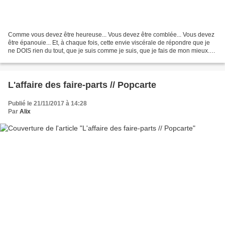
Comme vous devez être heureuse... Vous devez être comblée... Vous devez
être épanouie... Et, à chaque fois, cette envie viscérale de répondre que je
ne DOIS rien du tout, que je suis comme je suis, que je fais de mon mieux.
Mais qui oserait avouer "Non,...
L'affaire des faire-parts // Popcarte
Publié le 21/11/2017 à 14:28
Par
Alix