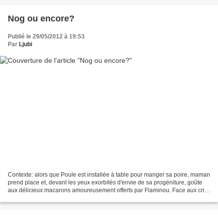
Nog ou encore?
Publié le 29/05/2012 à 19:53
Par
Ljubi
Contexte: alors que Poule est installée à table pour manger sa poire, maman
prend place et, devant les yeux exorbités d'envie de sa progéniture, goûte
aux délicieux macarons amoureusement offerts par Flaminou. Face aux cris
hystériques de Poupoule, maman...