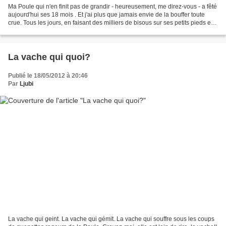
Ma Poule qui n'en finit pas de grandir - heureusement, me direz-vous - a fêté
aujourd'hui ses 18 mois . Et j'ai plus que jamais envie de la bouffer toute
crue. Tous les jours, en faisant des milliers de bisous sur ses petits pieds et
en papouillant ses...
La vache qui quoi?
Publié le 18/05/2012 à 20:46
Par
Ljubi
La vache qui geint. La vache qui gémit. La vache qui souffre sous les coups