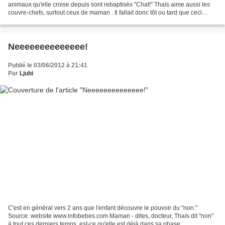
animaux qu'elle croise depuis sont rebaptisés "Chat!" Thaïs aime aussi les
couvre-chefs, surtout ceux de maman . Il fallait donc tôt ou tard que ceci
arrive... Et maintenant,...
Neeeeeeeeeeeeee!
Publié le 03/06/2012 à 21:41
Par
Ljubi
C'est en général vers 2 ans que l'enfant découvre le pouvoir du "non."
Source: website www.infobebes.com Maman - dites, docteur, Thaïs dit "non"
à tout ces derniers temps, est-ce qu'elle est déjà dans sa phase