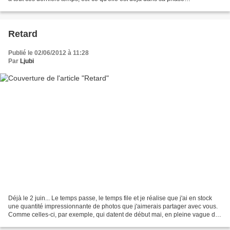
d'opposition? Docteur - voyons voir, quel...
Retard
Publié le 02/06/2012 à 11:28
Par
Ljubi
Déjà le 2 juin... Le temps passe, le temps file et je réalise que j'ai en stock
une quantité impressionnante de photos que j'aimerais partager avec vous.
Comme celles-ci, par exemple, qui datent de début mai, en pleine vague de
froid - grelons, giboulées,...