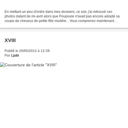
En mettant un peu d'ordre dans mes dossiers, ce soir, j'ai retrouvé ces
photos datant de mi-avril alors que Poupoule n'avait pas encore adopté sa
coupe de cheveux de petite fille modèle... Vous comprenez maintenant
pourquoi j'ai toujours une énooorme...
XVIII
Publié le 20/05/2012 à 12:39
Par
Ljubi