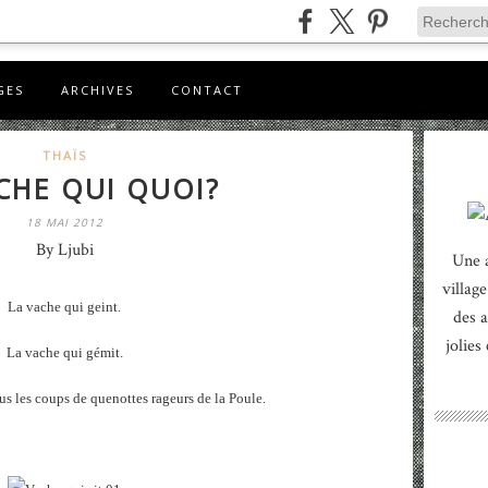
GES
ARCHIVES
CONTACT
THAÏS
CHE QUI QUOI?
18 MAI 2012
By Ljubi
Une 
village
La vache qui geint.
des a
jolies
La vache qui gémit.
us les coups de quenottes rageurs de la Poule.