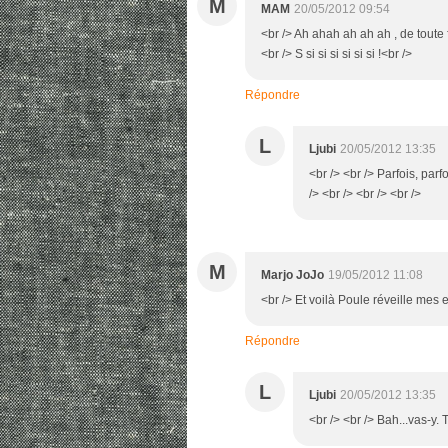
M
MAM
20/05/2012 09:54
<br /> Ah ahah ah ah ah , de toute 
<br /> S si si si si si si !<br />
Répondre
L
Ljubi
20/05/2012 13:35
<br /> <br /> Parfois, parf
/> <br /> <br /> <br />
M
Marjo JoJo
19/05/2012 11:08
<br /> Et voilà Poule réveille mes 
Répondre
L
Ljubi
20/05/2012 13:35
<br /> <br /> Bah...vas-y. 