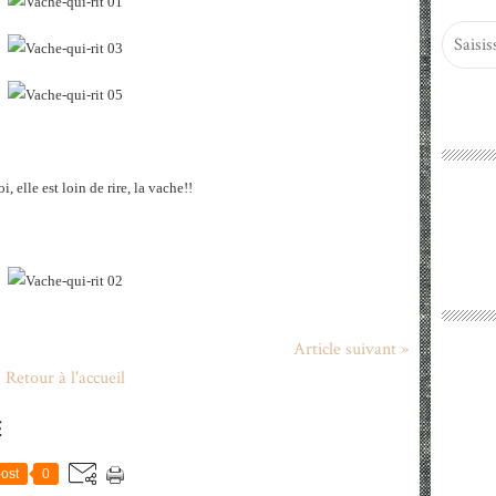
, elle est loin de rire, la vache!!
Article suivant »
Retour à l'accueil
E
ost
0