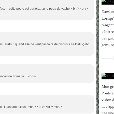
façon, cette poule est parfois.....une peau de vache !<br /> <br />
Dans un
Lorsqu'i
rangent 
pénètre
des gui
gens, c
ois...surtout quand elle ne veut pas faire de bisous à sa Didi :-)<br
envies de fromage.....<br />
Mon gra
Poule à
vision 
m'a appr
Toi, tu as une excuse!<br /> <br /> <br /> <br />
née une