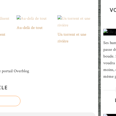
V
Au-delà de tout
sent
Un torrent et une
rivière
Ses hum
passe d
boude. S
voudra 
moins, 
e portail Overblog
même ph
CLE