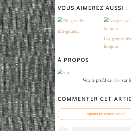
VOUS AIMEREZ AUSSI :
Elle grandit
Les gens se di
bonjour
À PROPOS
Voir le profil de
Alix
sur l
COMMENTER CET ARTI
Ajouter un commentaire