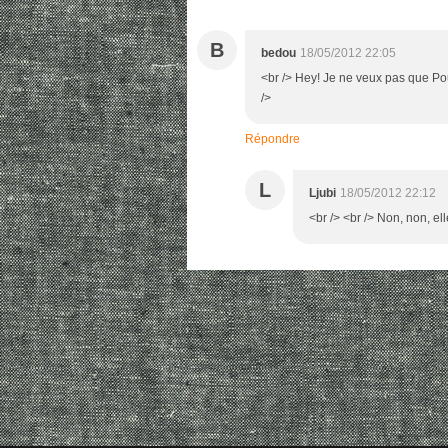
B
bedou
18/05/2012 22:05
<br /> Hey! Je ne veux pas que Pou
/>
Répondre
L
Ljubi
18/05/2012 22:12
<br /> <br /> Non, non, el