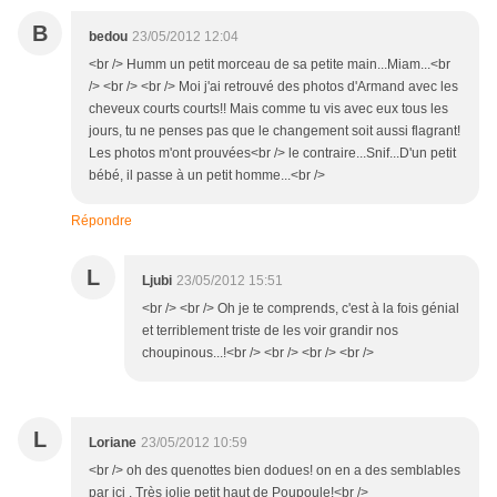
B
bedou
23/05/2012 12:04
<br /> Humm un petit morceau de sa petite main...Miam...<br
/> <br /> <br /> Moi j'ai retrouvé des photos d'Armand avec les
cheveux courts courts!! Mais comme tu vis avec eux tous les
jours, tu ne penses pas que le changement soit aussi flagrant!
Les photos m'ont prouvées<br /> le contraire...Snif...D'un petit
bébé, il passe à un petit homme...<br />
Répondre
L
Ljubi
23/05/2012 15:51
<br /> <br /> Oh je te comprends, c'est à la fois génial
et terriblement triste de les voir grandir nos
choupinous...!<br /> <br /> <br /> <br />
L
Loriane
23/05/2012 10:59
<br /> oh des quenottes bien dodues! on en a des semblables
par ici . Très jolie petit haut de Poupoule!<br />