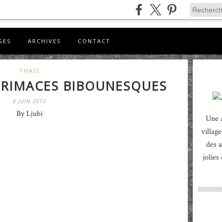
GES
ARCHIVES
CONTACT
THAÏS
GRIMACES BIBOUNESQUES
8 JUIN 2012
By Ljubi
Une 
village
des a
jolies