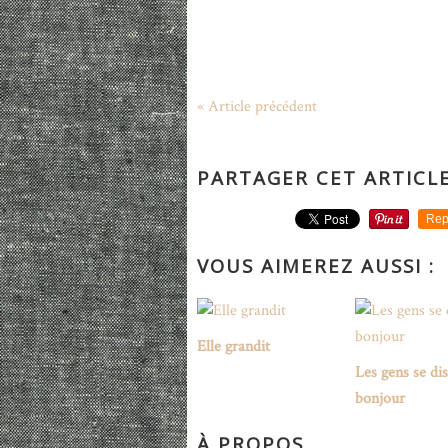
« Article précédent
PARTAGER CET ARTICL
Rep
VOUS AIMEREZ AUSSI :
Elle grandit
Les gens se di
bonjour
À PROPOS