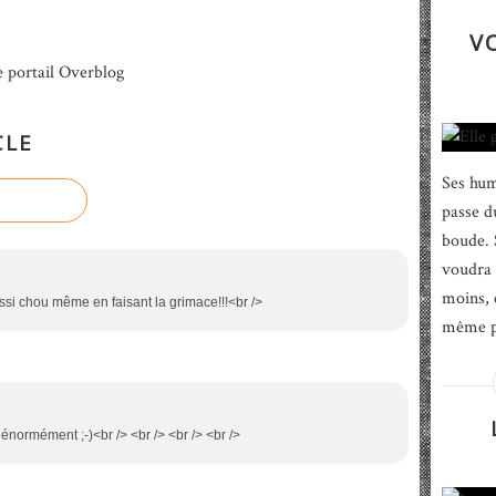
V
e portail Overblog
CLE
Ses hum
passe d
boude. S
voudra 
moins, 
aussi chou même en faisant la grimace!!!<br />
même ph
e énormément ;-)<br /> <br /> <br /> <br />