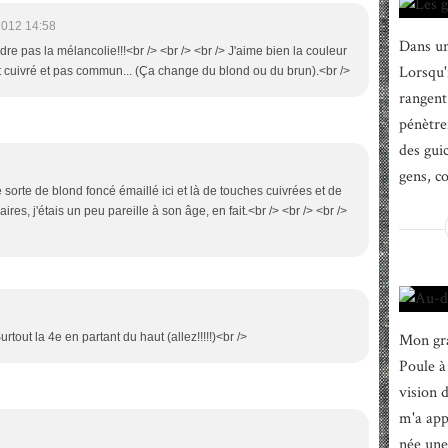
2012 14:58
Dans un
dre pas la mélancolie!!!<br /> <br /> <br /> J'aime bien la couleur
Lorsqu'i
t cuivré et pas commun... (Ça change du blond ou du brun).<br />
rangent 
pénètre
des gui
gens, c
ne sorte de blond foncé émaillé ici et là de touches cuivrées et de
es, j'étais un peu pareille à son âge, en fait.<br /> <br /> <br />
rtout la 4e en partant du haut (allez!!!!!)<br />
Mon gra
Poule à
vision 
m'a appr
née une