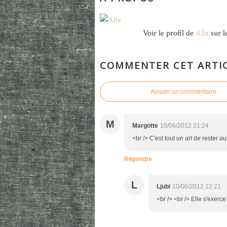
Voir le profil de
Alix
sur l
COMMENTER CET ARTI
Ajouter un commentaire
M
Margotte
10/06/2012 21:24
<br /> C'est tout un art de rester 
Répondre
L
Ljubi
10/06/2012 22:21
<br /> <br /> Elle s'exerc