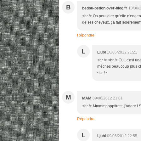
B
bedou-bedon.over-blog.fr
10/06/
<br /> On peut dire qu'elle n'engen
de ses cheveux, ça fait légèremen
Répondre
L
Ljubi
10/06/2012 21:21
<br /> <br /> Oui, c'est u
mèches beaucoup plus clair
<br />
M
MAM
09/06/2012 21:01
<br /> Mmmmppppffrrtttt, j'adore ! Su
Répondre
L
Ljubi
09/06/2012 22:55