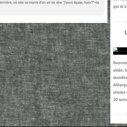
 dernière, où elle se marre d'un air de dire "j'vous épate, hein?"<br
qui m'a 
Souvent
aînée, 
manifes
débarqu
séisme 
20 nove