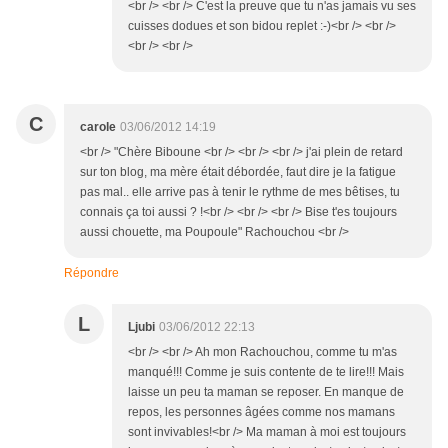
<br /> <br /> C'est la preuve que tu n'as jamais vu ses
cuisses dodues et son bidou replet :-)<br /> <br />
<br /> <br />
C
carole
03/06/2012 14:19
<br /> "Chère Biboune <br /> <br /> <br /> j'ai plein de retard
sur ton blog, ma mère était débordée, faut dire je la fatigue
pas mal.. elle arrive pas à tenir le rythme de mes bêtises, tu
connais ça toi aussi ? !<br /> <br /> <br /> Bise t'es toujours
aussi chouette, ma Poupoule" Rachouchou <br />
Répondre
L
Ljubi
03/06/2012 22:13
<br /> <br /> Ah mon Rachouchou, comme tu m'as
manqué!!! Comme je suis contente de te lire!!! Mais
laisse un peu ta maman se reposer. En manque de
repos, les personnes âgées comme nos mamans
sont invivables!<br /> Ma maman à moi est toujours