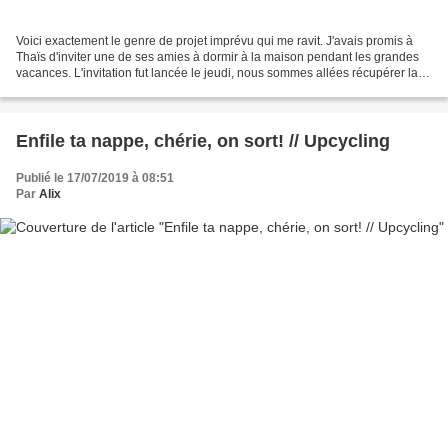
Voici exactement le genre de projet imprévu qui me ravit. J'avais promis à
Thaïs d'inviter une de ses amies à dormir à la maison pendant les grandes
vacances. L'invitation fut lancée le jeudi, nous sommes allées récupérer la
demoiselle le vendredi midi....
Enfile ta nappe, chérie, on sort! // Upcycling
Publié le 17/07/2019 à 08:51
Par
Alix