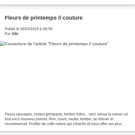
aucun, le phénix des hôtes de notre maison...
Fleurs de printemps // couture
Publié le 26/03/2019 à 09:56
Par
Alix
Fleurs sauvages, rosiers grimpants, herbes folles... voici venue la saison où
tout est à nouveau permis. Rire, courir, sauter, tomber, se relever et
recommencer. Profiter de cette nature qui s'éveille et nous offre ses plus
jolies couleurs. Réinvestir...