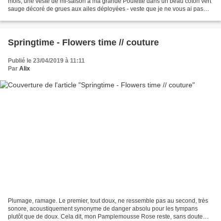
mois, une veste de mi-saison à ma grande Poulette dans un beau coton vert
sauge décoré de grues aux ailes déployées - veste que je ne vous ai pas
encore présentée, d'ailleurs....
Springtime - Flowers time // couture
Publié le 23/04/2019 à 11:11
Par
Alix
Plumage, ramage. Le premier, tout doux, ne ressemble pas au second, très
sonore, acoustiquement synonyme de danger absolu pour les tympans
plutôt que de doux. Cela dit, mon Pamplemousse Rose reste, sans doute