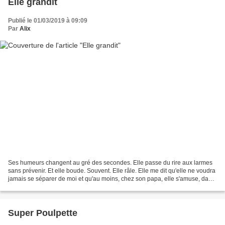
Elle grandit
Publié le 01/03/2019 à 09:09
Par
Alix
Ses humeurs changent au gré des secondes. Elle passe du rire aux larmes
sans prévenir. Et elle boude. Souvent. Elle râle. Elle me dit qu'elle ne voudra
jamais se séparer de moi et qu'au moins, chez son papa, elle s'amuse, dans
la même phrase. Elle traîne...
Super Poulpette