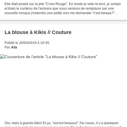
Elle était posée sur la pile "Croix-Rouge". En mode je-vide-le-brol, je sortais
et triais le contenu de l'armoire que nous venions de remplacer par une
nouvelle lorsque j'entendis une petite voix me demander "c'est kwaaa?"
Cette phrase habituellement...
La blouse à Kikis // Couture
Publié le 26/04/2019 à 10:45
Par
Alix
Oui, mais à grands kikis! Et ça, "sss'est beauuu!" J'ai cousu, il y a quelques