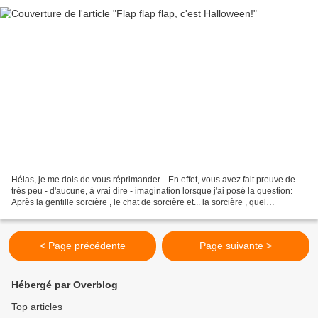
Hélas, je me dois de vous réprimander... En effet, vous avez fait preuve de
très peu - d'aucune, à vrai dire - imagination lorsque j'ai posé la question:
Après la gentille sorcière , le chat de sorcière et... la sorcière , quel
déguisement Thaïs portera-t'elle...
< Page précédente
Page suivante >
Hébergé par Overblog
Top articles