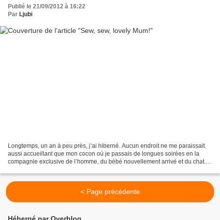
Publié le 21/09/2012 à 16:22
Par
Ljubi
Longtemps, un an à peu près, j’ai hiberné. Aucun endroit ne me paraissait
aussi accueillant que mon cocon où je passais de longues soirées en la
compagnie exclusive de l’homme, du bébé nouvellement arrivé et du chat.
Toute sortie hors de cette zone de...
< Page précédente
Hébergé par Overblog