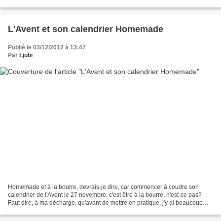
remisée au fond d'un tiroir, je...
L'Avent et son calendrier Homemade
Publié le 03/12/2012 à 13:47
Par
Ljubi
Homemade et à la bourre, devrais-je dire, car commencer à coudre son
calendrier de l'Avent le 27 novembre, c'est être à la bourre, n'est-ce pas?
Faut dire, à ma décharge, qu'avant de mettre en pratique, j'y ai beaucoup
pensé à mon calendrier homemade...beaucoup...