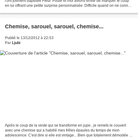
l'ont joliment baptisée Fleur. Poule et moi avions envie de marquer le coup
en lui offrant une petite surprise personnalisée. Difficile quand on ne connaît
les gens que par ordinateur...
Chemise, sarouel, sarouel, chemise...
Publié le 13/12/2012 à 22:53
Par
Ljubi
Après le coup de la veste qui se transforme en jupe , je remets le couvert
avec une chemise qui a habillé mes frêles épaules du temps de mon
adolescence. C'est dire si elle est vintage... Bien que totalement démodée et