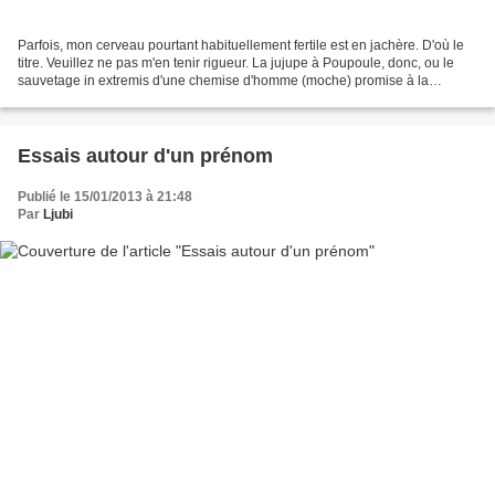
Parfois, mon cerveau pourtant habituellement fertile est en jachère. D'où le
titre. Veuillez ne pas m'en tenir rigueur. La jujupe à Poupoule, donc, ou le
sauvetage in extremis d'une chemise d'homme (moche) promise à la
poubelle. Pas évident à la base...
Essais autour d'un prénom
Publié le 15/01/2013 à 21:48
Par
Ljubi