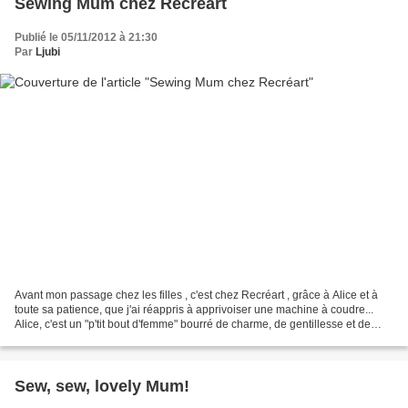
Sewing Mum chez Recréart
Publié le 05/11/2012 à 21:30
Par
Ljubi
Avant mon passage chez les filles , c'est chez Recréart , grâce à Alice et à
toute sa patience, que j'ai réappris à apprivoiser une machine à coudre...
Alice, c'est un "p'tit bout d'femme" bourré de charme, de gentillesse et de
talent qui consacre ses...
Sew, sew, lovely Mum!