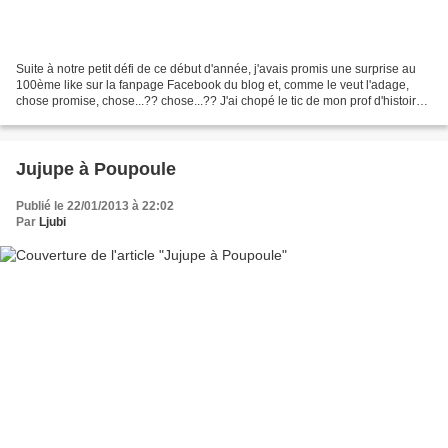
Suite à notre petit défi de ce début d'année, j'avais promis une surprise au
100ème like sur la fanpage Facebook du blog et, comme le veut l'adage,
chose promise, chose...?? chose...?? J'ai chopé le tic de mon prof d'histoire
de rhéto qui ne terminait...
Jujupe à Poupoule
Publié le 22/01/2013 à 22:02
Par
Ljubi