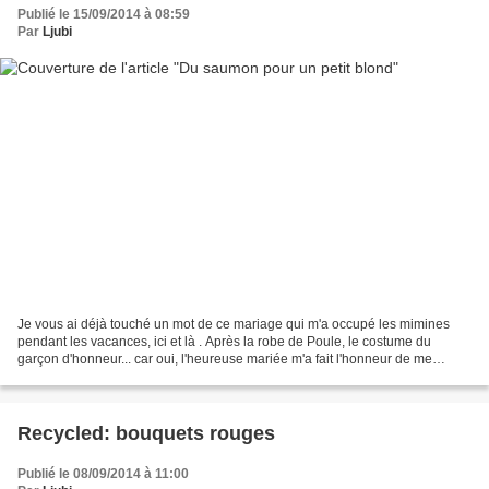
Publié le 15/09/2014 à 08:59
Par
Ljubi
Je vous ai déjà touché un mot de ce mariage qui m'a occupé les mimines
pendant les vacances, ici et là . Après la robe de Poule, le costume du
garçon d'honneur... car oui, l'heureuse mariée m'a fait l'honneur de me
choisir pour coudre l'ensemble de son...
Recycled: bouquets rouges
Publié le 08/09/2014 à 11:00