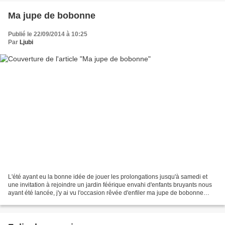
Ma jupe de bobonne
Publié le 22/09/2014 à 10:25
Par
Ljubi
L'été ayant eu la bonne idée de jouer les prolongations jusqu'à samedi et
une invitation à rejoindre un jardin féérique envahi d'enfants bruyants nous
ayant été lancée, j'y ai vu l'occasion rêvée d'enfiler ma jupe de bobonne
home-made. Pour la petite...