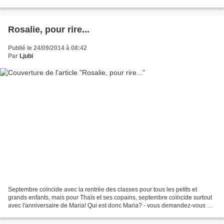
ensemble complet pour garçonnet,...
Rosalie, pour rire...
Publié le 24/09/2014 à 08:42
Par
Ljubi
Septembre coïncide avec la rentrée des classes pour tous les petits et
grands enfants, mais pour Thaïs et ses copains, septembre coïncide surtout
avec l'anniversaire de Maria! Qui est donc Maria? - vous demandez-vous à
juste titre. Maria est la dame qui...