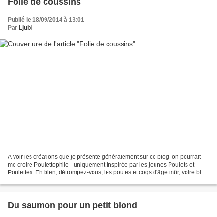
Folie de coussins
Publié le 18/09/2014 à 13:01
Par
Ljubi
A voir les créations que je présente généralement sur ce blog, on pourrait
me croire Poulettophile - uniquement inspirée par les jeunes Poulets et
Poulettes. Eh bien, détrompez-vous, les poules et coqs d'âge mûr, voire blet,
m'inspirent aussi à l'occasion....
Du saumon pour un petit blond