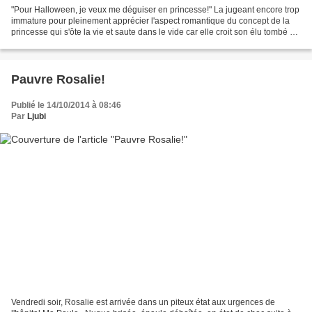
"Pour Halloween, je veux me déguiser en princesse!" La jugeant encore trop
immature pour pleinement apprécier l'aspect romantique du concept de la
princesse qui s'ôte la vie et saute dans le vide car elle croit son élu tombé au
combat - ceci est ironique,...
Pauvre Rosalie!
Publié le 14/10/2014 à 08:46
Par
Ljubi
Vendredi soir, Rosalie est arrivée dans un piteux état aux urgences de