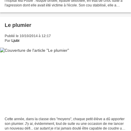
l'hôpital Ma Poule . Nuque brisée, épaule déboîtée, en état de choc suite à
l'agression dont elle avait été victime à l'école. Son cou stabilisé, elle a
passé une nuit de repos sous...
Le plumier
Publié le 10/10/2014 à 12:17
Par
Ljubi
Cette année, dans la classe des "moyens", chaque petit élève a dû apporter
son plumier. J'y ai, évidemment, tout de suite vu une occasion de me lancer
un nouveau défi... car autant je n'ai jamais douté être capable de coudre un