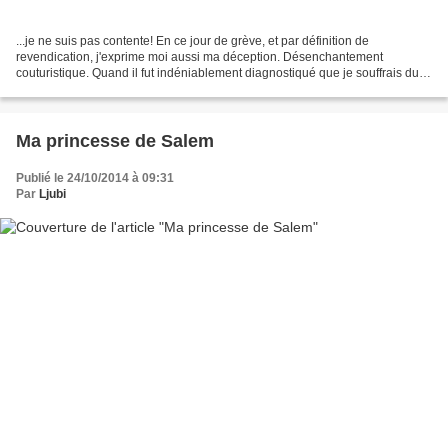
...je ne suis pas contente! En ce jour de grève, et par définition de
revendication, j'exprime moi aussi ma déception. Désenchantement
couturistique. Quand il fut indéniablement diagnostiqué que je souffrais du
syndrome du fil et de l'aiguille - Karlagerfelite...
Ma princesse de Salem
Publié le 24/10/2014 à 09:31
Par
Ljubi