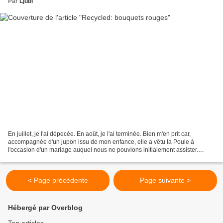
Par
Ljubi
En juillet, je l'ai dépecée. En août, je l'ai terminée. Bien m'en prit car,
accompagnée d'un jupon issu de mon enfance, elle a vêtu la Poule à
l'occasion d'un mariage auquel nous ne pouvions initialement assister.
Lorsqu'on lui ôte son jupon, elle constitue...
< Page précédente
Page suivante >
Hébergé par Overblog