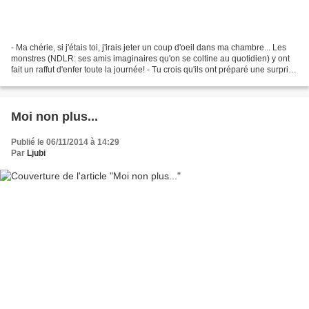
- Ma chérie, si j'étais toi, j'irais jeter un coup d'oeil dans ma chambre... Les
monstres (NDLR: ses amis imaginaires qu'on se coltine au quotidien) y ont
fait un raffut d'enfer toute la journée! - Tu crois qu'ils ont préparé une surprise
pour mon anniversaire?...
Moi non plus...
Publié le 06/11/2014 à 14:29
Par
Ljubi