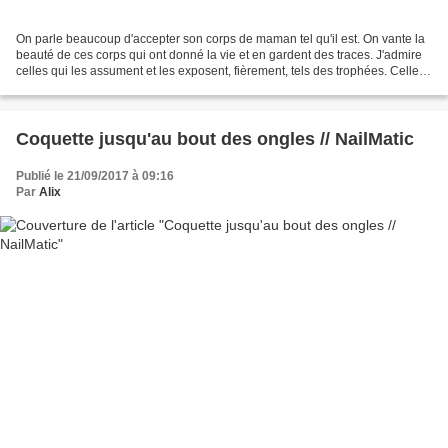
On parle beaucoup d'accepter son corps de maman tel qu'il est. On vante la
beauté de ces corps qui ont donné la vie et en gardent des traces. J'admire
celles qui les assument et les exposent, fièrement, tels des trophées. Celles
sur la peau desquelles...
Coquette jusqu'au bout des ongles // NailMatic
Publié le 21/09/2017 à 09:16
Par
Alix