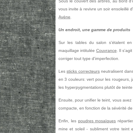
Sous le couvert des arbres, au bord d'u
vous invite à revivre un soir ensoleillé
Avène
.
Un endroit, une gamme de produits
Sur les tables du salon s'étalent 
maquillage intitulée
Couvrance
. Il s'ag
corriger tout type d'imperfection.
Les
sticks correcteurs
neutralisent dans
en 3 couleurs: vert pour les rougeurs, j
les hyperpygmentations plutôt de teinte
Ensuite, pour unifier le teint, vous avez
compacte, en fonction de la sévérité de
Enfin, les
poudres mosaïques
répartie
mine et soleil - subliment votre teint e