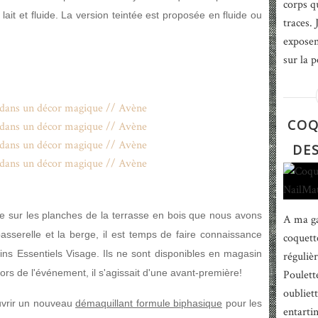
corps q
lait et fluide. La version teintée est proposée en fluide ou
traces. 
exposen
sur la p
COQ
DES
ire sur les planches de la terrasse en bois que nous avons
A ma ga
passerelle et la berge, il est temps de faire connaissance
coquett
ns Essentiels Visage. Ils ne sont disponibles en magasin
réguliè
lors de l'événement, il s'agissait d'une avant-première!
Poulett
oubliett
uvrir un nouveau
démaquillant formule biphasique
pour les
entarti