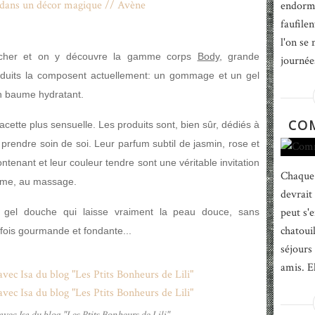
endormi
faufile
l'on se
cher et on y découvre la gamme corps
Body
, grande
journée
duits la composent actuellement: un gommage et un gel
un baume hydratant.
CO
ette plus sensuelle. Les produits sont, bien sûr, dédiés à
 prendre soin de soi. Leur parfum subtil de jasmin, rose et
tenant et leur couleur tendre sont une véritable invitation
Chaque 
même, au massage.
devrait
peut s'
e gel douche qui laisse vraiment la peau douce, sans
chatouil
a fois gourmande et fondante...
séjours
amis. El
vec Isa du blog "Les Ptits Bonheurs de Lili"