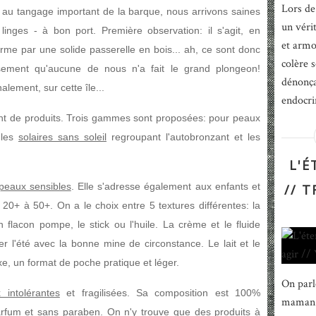
Lors de
au tangage important de la barque, nous arrivons saines
un véri
nges - à bon port. Première observation: il s'agit, en
et armo
 ferme par une solide passerelle en bois... ah, ce sont donc
colère s
sement qu'aucune de nous n'a fait le grand plongeon!
dénonça
alement, sur cette île...
endocri
nt de produits. Trois gammes sont proposées: pour peaux
 les
solaires sans soleil
regroupant l'autobronzant et les
L'É
peaux sensibles
. Elle s'adresse également aux enfants et
// T
 20+ à 50+. On a le choix entre 5 textures différentes: la
n flacon pompe, le stick ou l'huile. La crème et le fluide
er l'été avec la bonne mine de circonstance. Le lait et le
exe, un format de poche pratique et léger.
On parl
 intolérantes
et fragilisées. Sa composition est
100%
maman t
parfum et sans paraben. On n'y trouve que des produits à