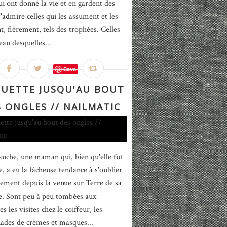
ui ont donné la vie et en gardent des
J'admire celles qui les assument et les
t, fièrement, tels des trophées. Celles
eau desquelles...
Save
UETTE JUSQU'AU BOUT
 ONGLES // NAILMATIC
uche, une maman qui, bien qu'elle fut
e, a eu la fâcheuse tendance à s'oublier
rement depuis la venue sur Terre de sa
e. Sont peu à peu tombées aux
es les visites chez le coiffeur, les
nades de crèmes et masques...