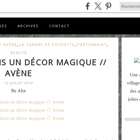
GES
ARCHIVES
CONTACT
,
,
,
E AVÈNE
LA CABANE DE POUPETTE
PARTENARIAT
BEAUTÉ
NS UN DÉCOR MAGIQUE //
AVÈNE
Une 
village
12 JUILLET 2018
By Alix
des a
jolies