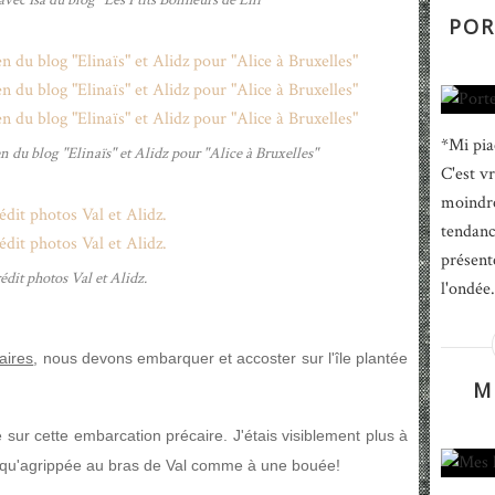
POR
*Mi pia
 du blog "Elinaïs" et Alidz pour "Alice à Bruxelles"
C'est vr
moindre 
tendanc
présente
édit photos Val et Alidz.
l'ondée.
aires
, nous devons embarquer et accoster sur l'île plantée
M
sur cette embarcation précaire. J'étais visiblement plus à
se qu'agrippée au bras de Val comme à une bouée!