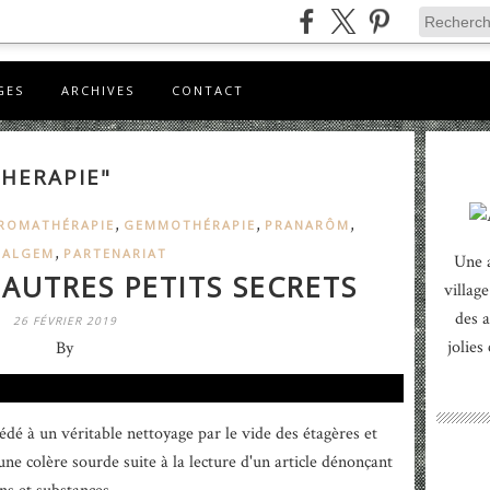
GES
ARCHIVES
CONTACT
THERAPIE"
,
,
,
ROMATHÉRAPIE
GEMMOTHÉRAPIE
PRANARÔM
,
BALGEM
PARTENARIAT
Une 
 AUTRES PETITS SECRETS
village
des a
26 FÉVRIER 2019
jolies
By
édé à un véritable nettoyage par le vide des étagères et
une colère sourde suite à la lecture d'un article dénonçant