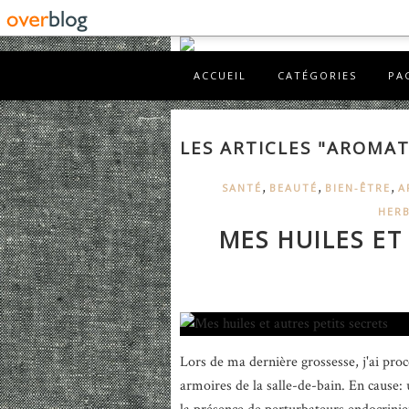
ACCUEIL
CATÉGORIES
PA
LES ARTICLES "AROMA
,
,
,
SANTÉ
BEAUTÉ
BIEN-ÊTRE
A
HER
MES HUILES ET
Lors de ma dernière grossesse, j'ai proc
armoires de la salle-de-bain. En cause: 