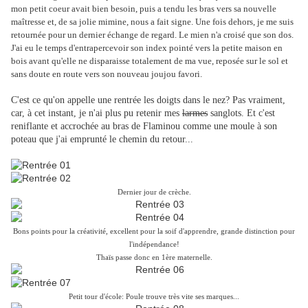
mon petit coeur avait bien besoin, puis a tendu les bras vers sa nouvelle
maîtresse et, de sa jolie mimine, nous a fait signe. Une fois dehors, je me suis
retournée pour un dernier échange de regard. Le mien n'a croisé que son dos.
J'ai eu le temps d'entrapercevoir son index pointé vers la petite maison en
bois avant qu'elle ne disparaisse totalement de ma vue, reposée sur le sol et
sans doute en route vers son nouveau joujou favori.
C'est ce qu'on appelle une rentrée les doigts dans le nez? Pas vraiment,
car, à cet instant, je n'ai plus pu retenir mes
larmes
sanglots. Et c'est
reniflante et accrochée au bras de Flaminou comme une moule à son
poteau que j'ai emprunté le chemin du retour...
Dernier jour de crèche.
Bons points pour la créativité, excellent pour la soif d'apprendre, grande distinction pour
l'indépendance!
Thaïs passe donc en 1ère maternelle.
Petit tour d'école: Poule trouve très vite ses marques...