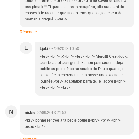
tenue de rentrée !<br /> <br /> <br /> J'aime savoir qu'elle n'a
pas pleuré !!! Et quand tu iras la récupérer, elle aura tant de
choses à te raconter que tu oublieras que toi, ton coeur de
maman a craqué ;-)<br />
Répondre
L
Ljubi
03/09/2013 10:58
<br /> <br /> :-)<br /> <br /> <br /> Merci!!! C'est doux,
c'est beau et c'est gentil! Et mon petit coeur a déjà
oublié sa peine face au sourire de Poule quand je
suis allée la chercher. Elle a passé une excellente
journée,<br /> adaptation parfaite, je l'adore!!!<br />
<br /> <br /> <br />
N
nickie
02/09/2013 21:53
<br /> bonne rentrée a ta petite poule !!<br /> <br /> <br />
bisou <br />