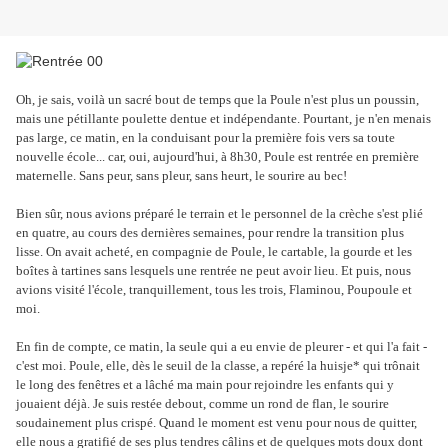
Oh, je sais, voilà un sacré bout de temps que la Poule n'est plus un poussin,
mais une pétillante poulette dentue et indépendante. Pourtant, je n'en menais
pas large, ce matin, en la conduisant pour la première fois vers sa toute
nouvelle école... car, oui, aujourd'hui, à 8h30, Poule est rentrée en première
maternelle. Sans peur, sans pleur, sans heurt, le sourire au bec!
Bien sûr, nous avions préparé le terrain et le personnel de la crèche s'est plié
en quatre, au cours des dernières semaines, pour rendre la transition plus
lisse. On avait acheté, en compagnie de Poule, le cartable, la gourde et les
boîtes à tartines sans lesquels une rentrée ne peut avoir lieu. Et puis, nous
avions visité l'école, tranquillement, tous les trois, Flaminou, Poupoule et
moi.
En fin de compte, ce matin, la seule qui a eu envie de pleurer - et qui l'a fait -
c'est moi. Poule, elle, dès le seuil de la classe, a repéré la huisje* qui trônait
le long des fenêtres et a lâché ma main pour rejoindre les enfants qui y
jouaient déjà. Je suis restée debout, comme un rond de flan, le sourire
soudainement plus crispé. Quand le moment est venu pour nous de quitter,
elle nous a gratifié de ses plus tendres câlins et de quelques mots doux dont