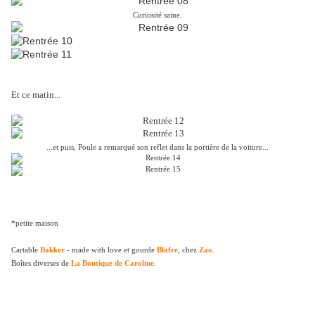
Curiosité saine.
Et ce matin...
...et puis, Poule a remarqué son reflet dans la portière de la voiture...
*petite maison
Cartable
Bakker
- made with love et gourde
Blafre
, chez
Zao
.
Boîtes diverses de
La Boutique de Caroline
.