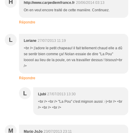
H
http://www.carpediemfrance.fr
20/06/2014 03:13
On en veut encore traité de cette manière. Continuez.
Répondre
L
Loriane
27/07/2013 11:19
<br /> j'adore le petit chapeau! il fait tellement chaud elle a dû
se sentir bien comme ça! Nolan essaie de dire "La Pou"
looool au lieu de la poule, on va travailler dessus ! bisous!<br
/>
Répondre
L
Ljubi
27/07/2013 13:30
<br /> <br /> "La Pou" c'est mignon aussi :-)<br /> <br
/> <br /> <br />
M
Marjo JoJo
23/07/2013 23:11