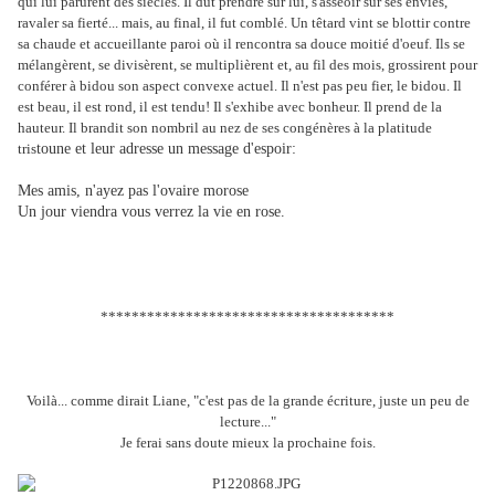
qui lui parurent des siècles. Il dut prendre sur lui, s'asseoir sur ses envies,
ravaler sa fierté... mais, au final, il fut comblé. Un têtard vint se blottir contre
sa chaude et accueillante paroi où il rencontra sa douce moitié d'oeuf. Ils se
mélangèrent, se divisèrent, se multiplièrent et, au fil des mois, grossirent pour
conférer à bidou son aspect convexe actuel. Il n'est pas peu fier, le bidou. Il
est beau, il est rond, il est tendu! Il s'exhibe avec bonheur. Il prend de la
hauteur. Il brandit son nombril au nez de ses congénères à la platitude
tris
toune et leur adresse un message d'espoir:
Mes amis, n'ayez pas l'ovaire morose
Un jour viendra vous verrez la vie en rose.
**************************************
Voilà... comme dirait Liane, "c'est pas de la grande écriture, juste un peu de
lecture..."
Je ferai sans doute mieux la prochaine fois.