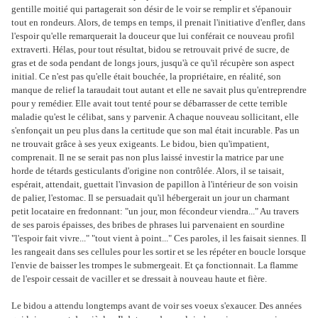
gentille moitié qui partagerait son désir de le voir se remplir et s'épanouir
tout en rondeurs. Alors, de temps en temps, il prenait l'initiative d'enfler, dans
l'espoir qu'elle remarquerait la douceur que lui conférait ce nouveau profil
extraverti. Hélas, pour tout résultat, bidou se retrouvait privé de sucre, de
gras et de soda pendant de longs jours, jusqu'à ce qu'il récupère son aspect
initial. Ce n'est pas qu'elle était bouchée, la propriétaire, en réalité, son
manque de relief la taraudait tout autant et elle ne savait plus qu'entreprendre
pour y remédier. Elle avait tout tenté pour se débarrasser de cette terrible
maladie qu'est le célibat, sans y parvenir. A chaque nouveau sollicitant, elle
s'enfonçait un peu plus dans la certitude que son mal était incurable. Pas un
ne trouvait grâce à ses yeux exigeants. Le bidou, bien qu'impatient,
comprenait. Il ne se serait pas non plus laissé investir la matrice par une
horde de tétards gesticulants d'origine non contrôlée. Alors, il se taisait,
espérait, attendait, guettait l'invasion de papillon à l'intérieur de son voisin
de palier, l'estomac. Il se persuadait qu'il hébergerait un jour un charmant
petit locataire en fredonnant: "un jour, mon fécondeur viendra..." Au travers
de ses parois épaisses, des bribes de phrases lui parvenaient en sourdine
"l'espoir fait vivre..." "tout vient à point..." Ces paroles, il les faisait siennes. Il
les rangeait dans ses cellules pour les sortir et se les répéter en boucle lorsque
l'envie de baisser les trompes le submergeait. Et ça fonctionnait. La flamme
de l'espoir cessait de vaciller et se dressait à nouveau haute et fière.
Le bidou a attendu longtemps avant de voir ses voeux s'exaucer. Des années