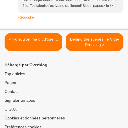
<br /> Surprenant ce ventre tout rond ... belle prose ma chère
fille. Tes talents d'écrivaine s'affirment! Bisou, papou.<br />
Répondre
< Puisqu'on me dit d'oser...
Behind the scenes: le Vide-
Dressing >
Hébergé par Overblog
Top articles
Pages
Contact
Signaler un abus
C.G.U.
Cookies et données personnelles
Préférences cookies