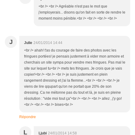
<br /> <br /> Agréable n'est pas le mot que
j'employerais... disons qu'on fait en sorte de rendre le
moment moins pénible.<br /> <br /> <br /> <br />
J
Julie
24/01/2014 14:44
<br /> ahah! t'as du courage de faire des photos avec les
fringues portées! je pensais justement à vider mon armoire et
cherchais un site sympa pour vendre mes fringues. Pas mal le
site sur lequel tu<br /> mets tes fringues. Je crois que je vais
copier!<br /> <br /> <br /> je suis justement en plein
rangement dressing et j'ai la flemme...<br /> <br /> <br /> je
viens de lire qqupart qu'on ne portait que 20% de son
dressing. Ca ne métonne pas du tout et là, je suis en pleine
résolution : "vide moi tout ça"<br /> <br /> <br /> allez , j'y go!
<br /> <br /> <br /> bises<br />
Répondre
L
Ljubi
24/01/2014 14:58