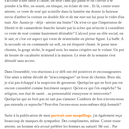
s'accoste d'une table à l'autre, on hèle l'ami qui passe et on l'invite à se
joindre à la fête, on sourit, on trinque, on éclate de rire... Et là, contre toute
attente, ce verre de rosé qui scintille dans la lumière me donne la furieuse
envie d'arrêter la voiture en double file et de me ruer sur lui pour le vider d'un
trait. Aïe. Aurais-je - déjà - atteint ma limite? Ou n'est-ce que l'impression de
liberté et de camarederie franche laissée par la scène qui m'incite à considérer
ce verre de rosé comme hautement désirable? L'alcool joue un rôle social, on
le sait, et c'est cet aspect qui vient de m'atteindre en pleine figure. La baffe. A
la seconde où on commande un soft, on est étiqueté chiant. Je passe mon
chemin, la gorge sèche, le regard noir, les mains crispées sur le volant. Un pot
de beurre de cacahuète m'attend à la maison. Le reste de la semaine s'est
déroulé sans accroc.
Dans l'ensemble, vos réactions à ce défi ont été positives et encourageantes.
Une amie a même décidé de "m'accompagner" un bout de chemin. Bien sûr,
je n'ai pas échappé à la suspicion de grossesse. Quelqu'un qui ne boit pas est
encore considéré comme forcément suspect. Qu'est-ce qui l'en empêche? Sa
religion, son état de santé... sa personnalité ennuyeuse et introvertie?
Quelqu'un qui ne boit pas ne sait pas s'amuser. Combien de fois n'avons-nous
pas entendu ce reproche? Peut-être l'avons-nous nous-mêmes déjà formulé?
Suite à la publication de mon
portrait sans maquillage
, j'ai également reçu
beaucoup de marques de sympathie. Des compliments, même. Contre toute
attente, un homme m'a avoué préférer les femmes au naturel. Hé oui... Par