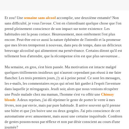
Et zou! Une
semaine sans alcool
accomplie, une deuxième entamée! Non
sans difficulté, je vous l'avoue. C'est en s'interdisant quelque chose que l'on
prend pleinement conscience de son impact sur notre existence. Les
habitudes ont la peau coriace. Heureusement, mon entêtement l'est plus
encore. Peut-être est-ce aussi la nature éphémère de l'interdit et la promesse
que mes lèvres tremperont à nouveau, dans peu de temps, dans un délicieux
breuvage alcoolisé qui alimentent ma persévérance. Certains diront qu'il est
tellement bon d'attendre, que la récompense n'en est que plus savoureuse...
Ma semaine, en gros, s'est bien passée. Ma motivation est intacte malgré
quelques titillements insidieux qui n'auront cependant pas réussi à me faire
flancher. Les trois premiers jours, j'y ai à peine pensé. Ce sont les messages,
les e-mails, les commentaires reçus qui m'ont fait garder à l'esprit l'aventure
dans laquelle je m'engageais. Jeudi soir, alors que nous venions récupérer
une Poule malade chez ma maman, l'homme s'est vu offrir une
Chimay
blonde
. A deux reprises, j'ai dû réprimer le geste de porter le verre à mes
lèvres, non par envie, mais par pure habitude. Il arrive souvent qu'il prenne
une bière et que j'en boive une ou deux gorgées. J'ai pris conscience de cet
automatisme avec amusement, mais aussi une certaine inquiétude. Combien
de gestes posons-nous par réflexe et non par désir conscient au cours d'une
journée?