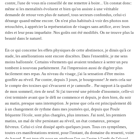
contre, l'une de vous m'a conseillé de me remettre à boire... Un constat donc:
même si les mentalités évoluent et bien qu'on assiste à une véritable
demande de retour vers plus de naturel, tous secteurs confondus, celui-ci
dérange quand-même encore. On n'est plus habitués à voir des photos non
retouchées, à apprécier la représentation de visages sans artifice, avec leurs
rides et leur peau imparfaite. Nos goûts ont été modifiés. On ne trouve plus la
beauté dans le naturel.
En ce qui concerne les effets physiques de cette abstinence, je dirais qu'à ce
stade, les améliorations sont encore discrètes. Dans l'ensemble, je me sens
moins ballonnée. Certains vêtements qui avaient tendance à serrer un peu
tombent à nouveau parfaitement. J'ai l'impression aussi de digérer plus
facilement mes repas. Au niveau du visage, j'ai la sensation d'être moins
gonflée au réveil. Par contre, depuis 3 jours, je bourgeonne! Je mets cela sur
le compte des toxines qui s'évacuent et je camoufle... Par rapport à la qualité
de mon sommeil, rien de neuf. Si j'ai traversé une période d'insomnie, celle-ci
s'est terminée avant que le défi ne commence et depuis, je dors bien, du soir
au matin, presque sans interruption. Je pense que cela est principalement dû
à un changement de rythme dans mes journées qui, depuis que Poule
fréquente l'école, sont plus chargées, plus intenses. J'ai noté, les premiers
matins, un mal de tête persistant au réveil, un état comateux, presque
fiévreux. Celui-ci s'est dissipé après quelques jours. Tous ces symptômes,
toutes ces manifestations restent, pour l'instant, du domaine du ressenti, voire
du hasard. Il est trop tôt pour en attribuer l'un ou l'autre à l'arrêt de l'alcool.