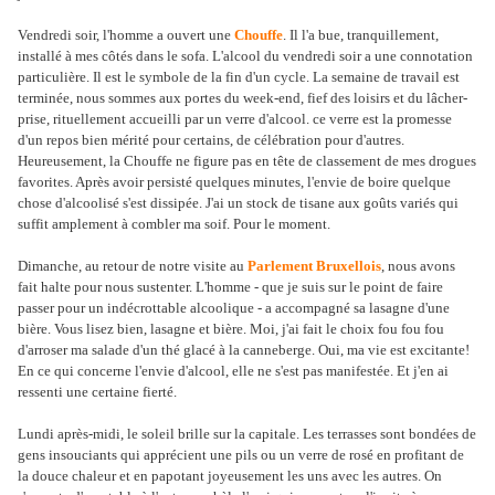
Vendredi soir, l'homme a ouvert une
Chouffe
. Il l'a bue, tranquillement,
installé à mes côtés dans le sofa. L'alcool du vendredi soir a une connotation
particulière. Il est le symbole de la fin d'un cycle. La semaine de travail est
terminée, nous sommes aux portes du week-end, fief des loisirs et du lâcher-
prise, rituellement accueilli par un verre d'alcool. ce verre est la promesse
d'un repos bien mérité pour certains, de célébration pour d'autres.
Heureusement, la Chouffe ne figure pas en tête de classement de mes drogues
favorites. Après avoir persisté quelques minutes, l'envie de boire quelque
chose d'alcoolisé s'est dissipée. J'ai un stock de tisane aux goûts variés qui
suffit amplement à combler ma soif. Pour le moment.
Dimanche, au retour de notre visite au
Parlement Bruxellois
, nous avons
fait halte pour nous sustenter. L'homme - que je suis sur le point de faire
passer pour un indécrottable alcoolique - a accompagné sa lasagne d'une
bière. Vous lisez bien, lasagne et bière. Moi, j'ai fait le choix fou fou fou
d'arroser ma salade d'un thé glacé à la canneberge. Oui, ma vie est excitante!
En ce qui concerne l'envie d'alcool, elle ne s'est pas manifestée. Et j'en ai
ressenti une certaine fierté.
Lundi après-midi, le soleil brille sur la capitale. Les terrasses sont bondées de
gens insouciants qui apprécient une pils ou un verre de rosé en profitant de
la douce chaleur et en papotant joyeusement les uns avec les autres. On