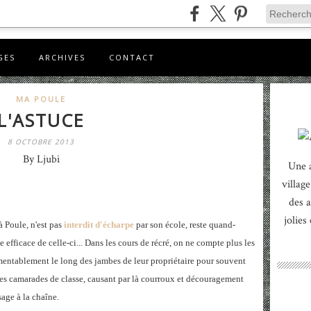
GES
ARCHIVES
CONTACT
MA POULE
L'ASTUCE
8 OCTOBRE 2013
By Ljubi
Une 
village
des a
jolies
à Poule, n'est pas
interdit d'écharpe
par son école, reste quand-
fficace de celle-ci... Dans les cours de récré, on ne compte plus les
mentablement le long des jambes de leur propriétaire pour souvent
 des camarades de classe, causant par là courroux et découragement
age à la chaîne.