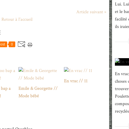
Lui. Lu
et le ba
Article suivant »
facilité
Retour à l'accueil
ils iraie
E
ost
0
En vrac,
En vrac // 11
choses 
 bap a
Emile & Georgette //
trouver
!
Mode bébé
Poulett
composé
recyclé