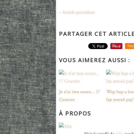
« Article précédent
PARTAGER CET ARTICL
Rep
VOUS AIMEREZ AUSSI :
Je n'ai rien cousu... //
Wap bap a loo
Couture
lap noeud pap'
À PROPOS