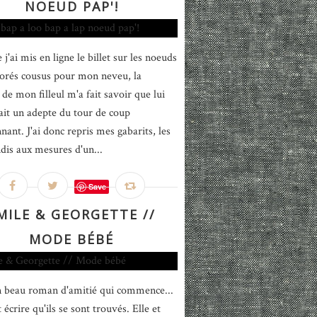
NOEUD PAP'!
j'ai mis en ligne le billet sur les noeuds
lorés cousus pour mon neveu, la
e mon filleul m'a fait savoir que lui
tait un adepte du tour de coup
nant. J'ai donc repris mes gabarits, les
ndis aux mesures d'un...
Save
MILE & GEORGETTE //
MODE BÉBÉ
n beau roman d'amitié qui commence...
écrire qu'ils se sont trouvés. Elle et