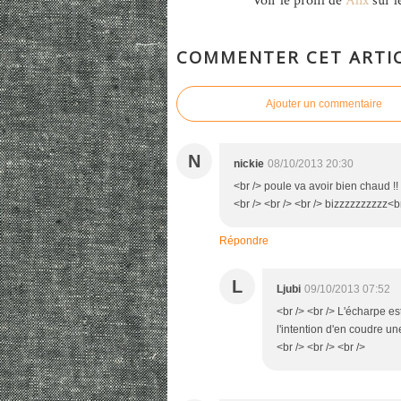
Voir le profil de
Alix
sur l
COMMENTER CET ARTI
Ajouter un commentaire
N
nickie
08/10/2013 20:30
<br /> poule va avoir bien chaud !! 
<br /> <br /> <br /> bizzzzzzzzzz<b
Répondre
L
Ljubi
09/10/2013 07:52
<br /> <br /> L'écharpe es
l'intention d'en coudre une 
<br /> <br /> <br />