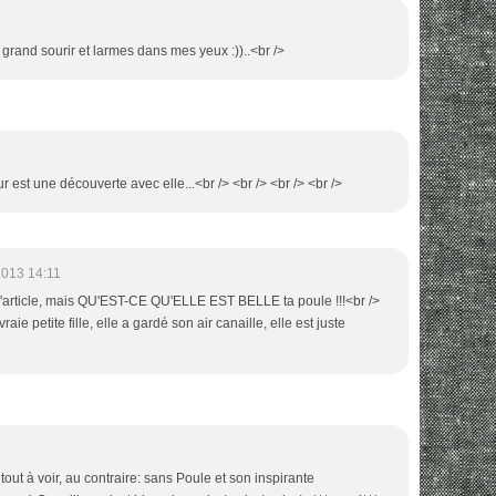
 grand sourir et larmes dans mes yeux :))..<br />
ur est une découverte avec elle...<br /> <br /> <br /> <br />
2013 14:11
e l'article, mais QU'EST-CE QU'ELLE EST BELLE ta poule !!!<br />
raie petite fille, elle a gardé son air canaille, elle est juste
 tout à voir, au contraire: sans Poule et son inspirante