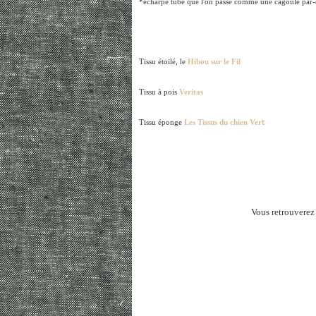
*écharpe tube que l'on passe comme une cagoule par-de
Tissu étoilé, le
Hibou sur le Fil
Tissu à pois
Veritas
t
Tissu éponge
Les Tissus du chien Ver
Vous retrouverez