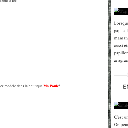
ssus la tête.
Lorsque 
pap' co
maman d
aussi é
papillon
ai agra
E
 ce modèle dans la boutique
Ma Poule
!
C'est u
On peut 