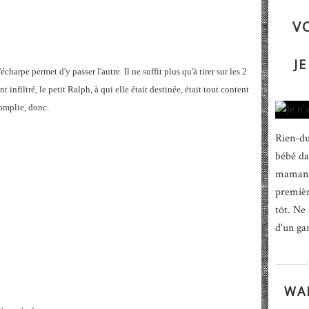
V
JE
arpe permet d'y passer l'autre. Il ne suffit plus qu'à tirer sur les 2
t infiltré, le petit Ralph, à qui elle était destinée, était tout content
complie, donc.
Rien-du
bébé da
maman n
première
tôt. Ne 
d'un gar
WAP