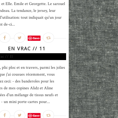
i et Elle. Emile et Georgette. Le sarouel
ndeau. La tendance, le jersey, leur
 d'utilisation: tout indiquait qu'un jour
nt de-ci...
Save
EN VRAC // 11
 plic ploc et en travers, parmi les jolies
que j'ai cousues récemment, vous
ez ceci: - des banderoles pour les
es de mes copines Alidz et Aline
es d'un mélange de tissus neufs et
s - un mini porte-cartes pour...
Save