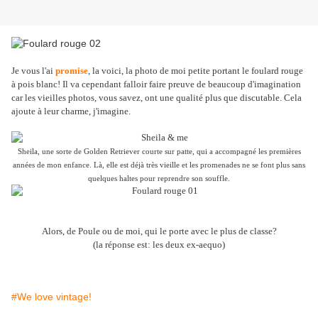
Je vous l'ai
promise
, la voici, la photo de moi petite portant le foulard rouge
à pois blanc! Il va cependant falloir faire preuve de beaucoup d'imagination
car les vieilles photos, vous savez, ont une qualité plus que discutable. Cela
ajoute à leur charme, j'imagine.
Sheila, une sorte de Golden Retriever courte sur patte, qui a accompagné les premières
années de mon enfance. Là, elle est déjà très vieille et les promenades ne se font plus sans
quelques haltes pour reprendre son souffle.
Alors, de Poule ou de moi, qui le porte avec le plus de classe?
(la réponse est: les deux ex-aequo)
#We love vintage!