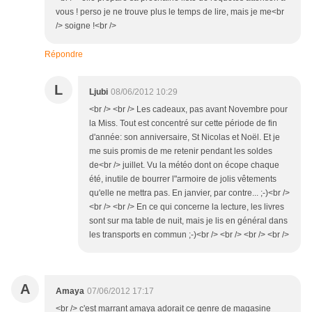
vous ! perso je ne trouve plus le temps de lire, mais je me<br
/> soigne !<br />
Répondre
L
Ljubi
08/06/2012 10:29
<br /> <br /> Les cadeaux, pas avant Novembre pour
la Miss. Tout est concentré sur cette période de fin
d'année: son anniversaire, St Nicolas et Noël. Et je
me suis promis de me retenir pendant les soldes
de<br /> juillet. Vu la météo dont on écope chaque
été, inutile de bourrer l"armoire de jolis vêtements
qu'elle ne mettra pas. En janvier, par contre... ;-)<br />
<br /> <br /> En ce qui concerne la lecture, les livres
sont sur ma table de nuit, mais je lis en général dans
les transports en commun ;-)<br /> <br /> <br /> <br />
A
Amaya
07/06/2012 17:17
<br /> c'est marrant amaya adorait ce genre de magasine