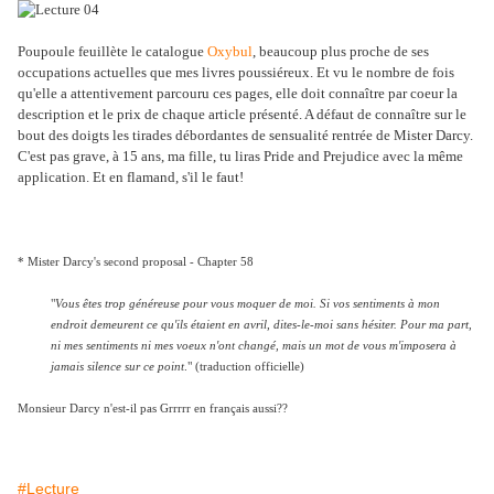
Poupoule feuillète le catalogue
Oxybul
, beaucoup plus proche de ses
occupations actuelles que mes livres poussiéreux. Et vu le nombre de fois
qu'elle a attentivement parcouru ces pages, elle doit connaître par coeur la
description et le prix de chaque article présenté. A défaut de connaître sur le
bout des doigts les tirades débordantes de sensualité rentrée de Mister Darcy.
C'est pas grave, à 15 ans, ma fille, tu liras Pride and Prejudice avec la même
application. Et en flamand, s'il le faut!
* Mister Darcy's second proposal - Chapter 58
"
Vous êtes trop généreuse pour vous moquer de moi. Si vos sentiments à mon
endroit demeurent ce qu'ils étaient en avril, dites-le-moi sans hésiter. Pour ma part,
ni mes sentiments ni mes voeux n'ont changé, mais un mot de vous m'imposera à
jamais silence sur ce point
." (traduction officielle)
Monsieur Darcy n'est-il pas Grrrrr en français aussi??
#Lecture