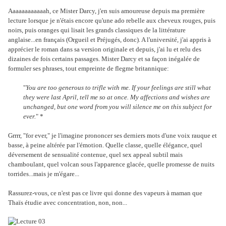
Aaaaaaaaaaaah, ce Mister Darcy, j'en suis amoureuse depuis ma première
lecture lorsque je n'étais encore qu'une ado rebelle aux cheveux rouges, puis
noirs, puis oranges qui lisait les grands classiques de la littérature
anglaise...en français (Orgueil et Préjugés, donc). A l'université, j'ai appris à
apprécier le roman dans sa version originale et depuis, j'ai lu et relu des
dizaines de fois certains passages. Mister Darcy et sa façon inégalée de
formuler ses phrases, tout empreinte de flegme britannique:
"
You are too generous to trifle with me. If your feelings are still what
they were last April, tell me so at once. My affections and wishes are
unchanged, but one word from you will silence me on this subject for
ever.
" *
Grrrr, "for ever," je l'imagine prononcer ses derniers mots d'une voix rauque et
basse, à peine altérée par l'émotion. Quelle classe, quelle élégance, quel
déversement de sensualité contenue, quel sex appeal subtil mais
chamboulant, quel volcan sous l'apparence glacée, quelle promesse de nuits
torrides...mais je m'égare...
Rassurez-vous, ce n'est pas ce livre qui donne des vapeurs à maman que
Thaïs étudie avec concentration, non, non...