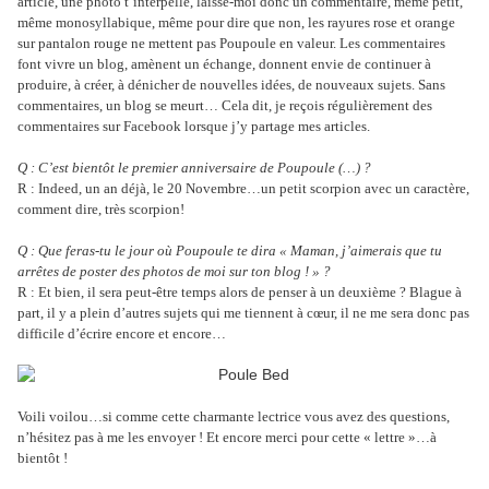
article, une photo t’interpelle, laisse-moi donc un commentaire, même petit,
même monosyllabique, même pour dire que non, les rayures rose et orange
sur pantalon rouge ne mettent pas Poupoule en valeur. Les commentaires
font vivre un blog, amènent un échange, donnent envie de continuer à
produire, à créer, à dénicher de nouvelles idées, de nouveaux sujets. Sans
commentaires, un blog se meurt… Cela dit, je reçois régulièrement des
commentaires sur Facebook lorsque j’y partage mes articles.
Q : C’est bientôt le premier anniversaire de Poupoule (…) ?
R : Indeed, un an déjà, le 20 Novembre…un petit scorpion avec un caractère,
comment dire, très scorpion!
Q : Que feras-tu le jour où Poupoule te dira « Maman, j’aimerais que tu
arrêtes de poster des photos de moi sur ton blog ! » ?
R : Et bien, il sera peut-être temps alors de penser à un deuxième ? Blague à
part, il y a plein d’autres sujets qui me tiennent à cœur, il ne me sera donc pas
difficile d’écrire encore et encore…
Voili voilou…si comme cette charmante lectrice vous avez des questions,
n’hésitez pas à me les envoyer ! Et encore merci pour cette « lettre »…à
bientôt !