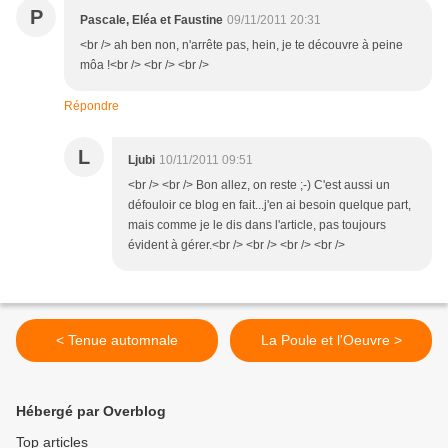
P
Pascale, Eléa et Faustine
09/11/2011 20:31
<br /> ah ben non, n'arrête pas, hein, je te découvre à peine
môa !<br /> <br /> <br />
Répondre
L
Ljubi
10/11/2011 09:51
<br /> <br /> Bon allez, on reste ;-) C'est aussi un
défouloir ce blog en fait...j'en ai besoin quelque part,
mais comme je le dis dans l'article, pas toujours
évident à gérer.<br /> <br /> <br /> <br />
< Tenue automnale
La Poule et l'Oeuvre >
Hébergé par Overblog
Top articles