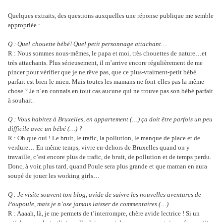
Quelques extraits, des questions auxquelles une réponse publique me semble
appropriée :
Q : Quel
chouette
bébé! Quel petit personnage attachant…
R : Nous sommes nous-mêmes, le papa et moi, très chouettes de nature…et
très attachants. Plus sérieusement, il m’arrive encore régulièrement de me
pincer pour vérifier que je ne rêve pas, que ce plus-vraiment-petit bébé
parfait est bien le mien. Mais toutes les mamans ne font-elles pas la même
chose ? Je n’en connais en tout cas aucune qui ne trouve pas son bébé parfait
à souhait.
Q : Vous habitez à Bruxelles, en appartement (…) ça doit être parfois un peu
difficile avec un bébé (…) ?
R : Oh que oui ! Le bruit, le trafic, la pollution, le manque de place et de
verdure… En même temps, vivre en-dehors de Bruxelles quand on y
travaille, c’est encore plus de trafic, de bruit, de pollution et de temps perdu.
Donc, à voir, plus tard, quand Poule sera plus grande et que maman en aura
soupé de jouer les working girls…
Q : Je visite souvent ton blog, avide de suivre les nouvelles aventures de
Poupoule, mais je n’ose jamais laisser de commentaires (…)
R : Aaaah, là, je me permets de t’interrompre, chère avide lectrice ! Si un