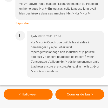
<br /> Pauvre Poule malade ! Et pauvre maman de Poule qui
en hérite aussi !<br /> En tout cas, cette fameuse Linn avait
bien des trésors dans ses armoires !<br /> <br /> <br />
Répondre
L
Ljubi
08/11/2011 17:34
<br /> <br /> Ooooh que oui! Je les ai aidés à
déménager il y a peu et ai fait du
repérage/espionnage non-industriel et je peux te
dire qu'il y a encore beaucoup de trésors à venir...
J'encourage d'ailleurs<br /> très fortement mon amie
à acheter encore et encore. Anne, si tu me lis... ;-)<br
/> <br /> <br /> <br />
< Halloween
Courrier de fan >