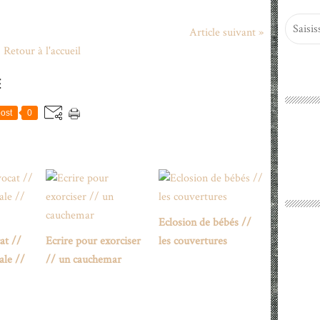
Article suivant »
Retour à l'accueil
E
ost
0
Eclosion de bébés //
at //
Ecrire pour exorciser
les couvertures
ale //
// un cauchemar