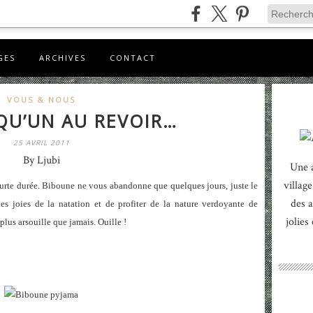
GES
ARCHIVES
CONTACT
VOUS & NOUS
 QU’UN AU REVOIR…
25 AVRIL 2011
By Ljubi
Une 
village
courte durée. Biboune ne vous abandonne que quelques jours, juste le
des a
es joies de la natation et de profiter de la nature verdoyante de
jolies
plus arsouille que jamais. Ouille !