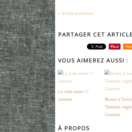
« Article précédent
PARTAGER CET ARTICL
Rep
VOUS AIMEREZ AUSSI :
La robe noire //
couture
Blouse à l'avoc
Teinture végét
Couture
À PROPOS